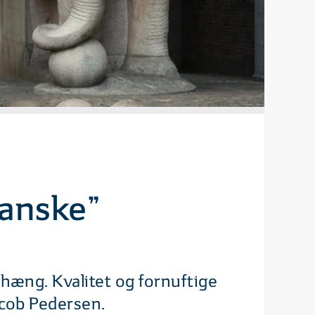
danske”
æng. Kvalitet og fornuftige
acob Pedersen.