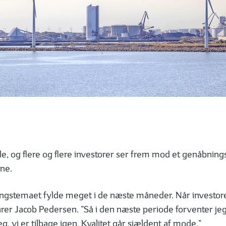
ille, og flere og flere investorer ser frem mod et genåbni
rne.
åbningstemaet fylde meget i de næste måneder. Når investor
klarer Jacob Pedersen. ”Så i den næste periode forventer je
g, vi er tilbage igen. Kvalitet går sjældent af mode.”