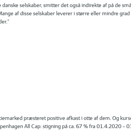
ore danske selskaber, smitter det også indirekte af på de 
ange af disse selskaber leverer i større eller mindre grad t
er.”
tiemarked præsteret positive afkast i otte af dem. Og kur
openhagen All Cap: stigning på ca. 67 % fra 01.4.2020 – 