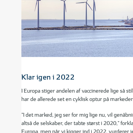
Klar igen i 2022
I Europa stiger andelen af vaccinerede lige så st
har de allerede set en cyklisk optur på markede
”I det marked, jeg ser for mig lige nu, vil gen
altså de selskaber, der tabte størst i 2020,” for
Europa, men når vi kigger ind i 2022, vurderer je