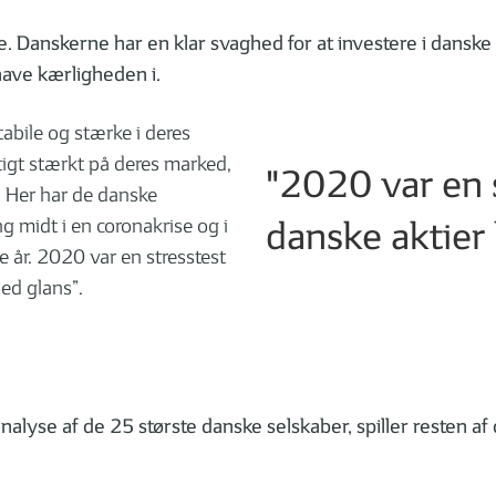
Danskerne har en klar svaghed for at investere i danske a
have kærligheden i.
abile og stærke i deres
tigt stærkt på deres marked,
"2020 var en s
. Her har de danske
 midt i en coronakrise og i
danske aktier
e år. 2020 var en stresstest
med glans”.
se af de 25 største danske selskaber, spiller resten af d