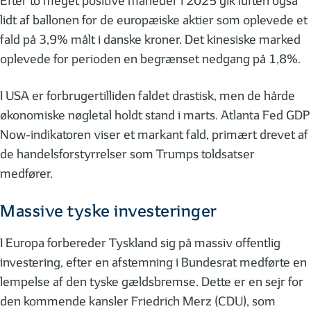
Efter to meget positive måneder i 2025 gik luften også
lidt af ballonen for de europæiske aktier som oplevede et
fald på 3,9% målt i danske kroner. Det kinesiske marked
oplevede for perioden en begrænset nedgang på 1,8%.
I USA er forbrugertilliden faldet drastisk, men de hårde
økonomiske nøgletal holdt stand i marts. Atlanta Fed GDP
Now-indikatoren viser et markant fald, primært drevet af
de handelsforstyrrelser som Trumps toldsatser
medfører.
Massive tyske investeringer
I Europa forbereder Tyskland sig på massiv offentlig
investering, efter en afstemning i Bundesrat medførte en
lempelse af den tyske gældsbremse. Dette er en sejr for
den kommende kansler Friedrich Merz (CDU), som