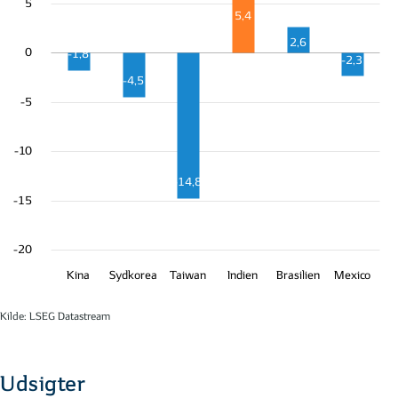
5
5,4
2,6
0
-1,8
-2,3
-4,5
-5
-10
-14,8
-15
-20
Kina
Sydkorea
Taiwan
Indien
Brasilien
Mexico
Kilde: LSEG Datastream
Udsigter