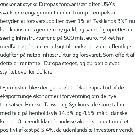
ønsker at styrke Europas forsvar især efter USA’s
svækkede engagement under Trump. Lempelsen
betyder, at forsvarsudgifter over 1% af Tysklands BNP nu
kan finansieres gennem ny gæld, og samtidig oprettes en
særlig infrastrukturfond på 500 mia. euro, hvilket har
medført, at der nu er udsigt til markant højere offentlige
udgifter på netop infrastruktur og forsvaret. Som effekt af
dette er renterne i Europa steget, og euroen blevet
styrket overfor dollaren.
I Fjernøsten blev der generelt trukket kapital ud af de
eksporttunge økonomier i forventning om de nye
toldsatser. Her var Taiwan og Sydkorea de store tabere
med fald på henholdsvis 14,8% og 4,5% målt i danske
kroner. Omvendt klarede indiske aktier sig godt med et
positivt afkast på 5,4%, da udenlandske investorer vendt