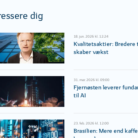
ressere dig
18. jun. 2026 kl. 12:24
Kvalitetsaktier: Bredere 
skaber vækst
31. mar. 2026 kl. 09:00
Fjernøsten leverer fund
til AI
23. feb. 2026 kl. 12:00
Brasilien: Mere end kaffe