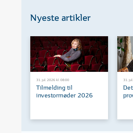
Nyeste artikler
31. jul. 2026 kl. 08:00
31. jul
Tilmelding til
Det
investormøder 2026
pro