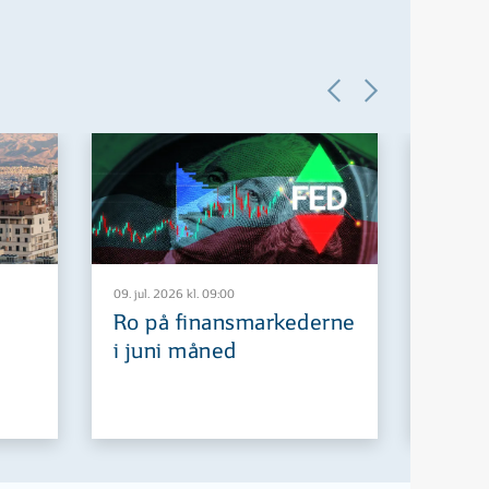
09. jul. 2026 kl. 09:00
29. jun. 2
Ro på finansmarkederne
Europ
i juni måned
fremt