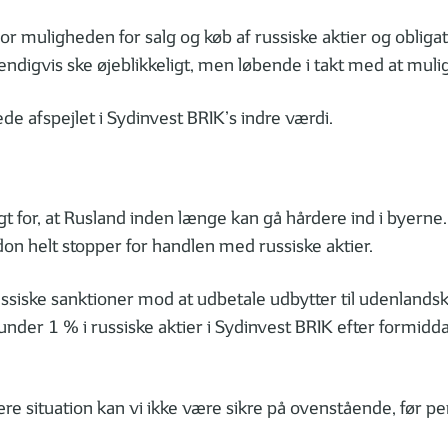
or muligheden for salg og køb af russiske aktier og obliga
ndigvis ske øjeblikkeligt, men løbende i takt med at muli
de afspejlet i Sydinvest BRIK’s indre værdi.
ygt for, at Rusland inden længe kan gå hårdere ind i byern
ndon helt stopper for handlen med russiske aktier.
ssiske sanktioner mod at udbetale udbytter til udenlandsk
nder 1 % i russiske aktier i Sydinvest BRIK efter formiddag
re situation kan vi ikke være sikre på ovenstående, før pe