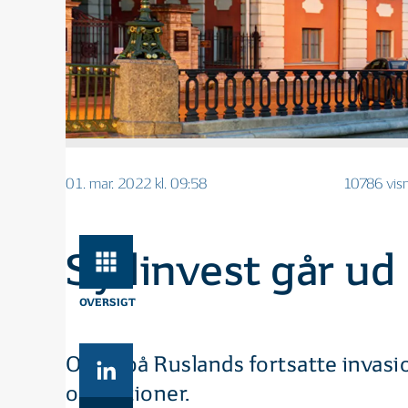
01. mar. 2022 kl. 09:58
10786 vis
Sydinvest går ud 
OVERSIGT
Oven på Ruslands fortsatte invasion
obligationer.