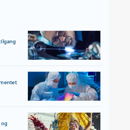
tilgang
amentet
 og