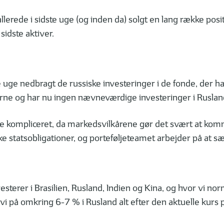
erede i sidste uge (og inden da) solgt en lang række positi
sidste aktiver.
te uge nedbragt de russiske investeringer i de fonde, der 
erne og har nu ingen nævneværdige investeringer i Rusland
 kompliceret, da markedsvilkårene gør det svært at komme 
 statsobligationer, og porteføljeteamet arbejder på at sæl
erer i Brasilien, Rusland, Indien og Kina, og hvor vi norma
 lå vi på omkring 6-7 % i Rusland alt efter den aktuelle kurs