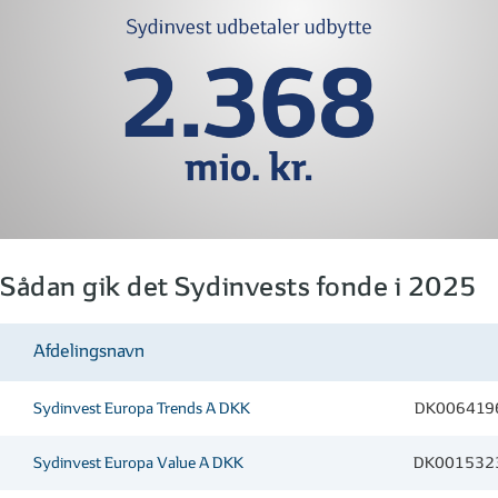
Sådan gik det Sydinvests fonde i 2025
Afdelingsnavn
Sydinvest Europa Trends A DKK
DK006419
Sydinvest Europa Value A DKK
DK001532