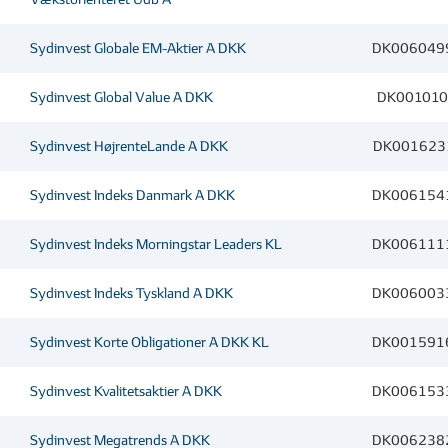
Sydinvest Globale EM-Aktier A DKK
DK006049
Sydinvest Global Value A DKK
DK001010
Sydinvest HøjrenteLande A DKK
DK001623
Sydinvest Indeks Danmark A DKK
DK006154
Sydinvest Indeks Morningstar Leaders KL
DK006111
Sydinvest Indeks Tyskland A DKK
DK006003
Sydinvest Korte Obligationer A DKK KL
DK001591
Sydinvest Kvalitetsaktier A DKK
DK006153
Sydinvest Megatrends A DKK
DK006238