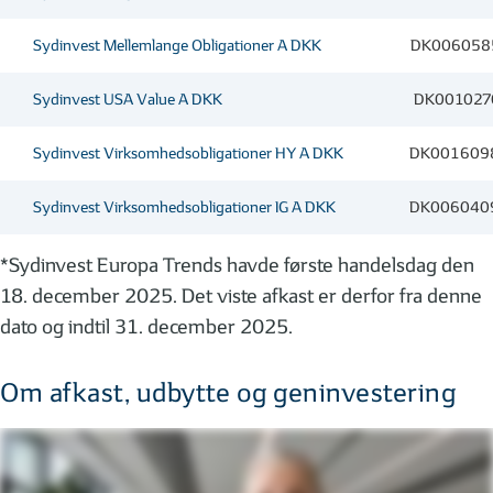
Sydinvest Mellemlange Obligationer A DKK
DK006058
Sydinvest USA Value A DKK
DK001027
Sydinvest Virksomhedsobligationer HY A DKK
DK001609
Sydinvest Virksomhedsobligationer IG A DKK
DK006040
*Sydinvest Europa Trends havde første handelsdag den
18. december 2025. Det viste afkast er derfor fra denne
dato og indtil 31. december 2025.
Om afkast, udbytte og geninvestering