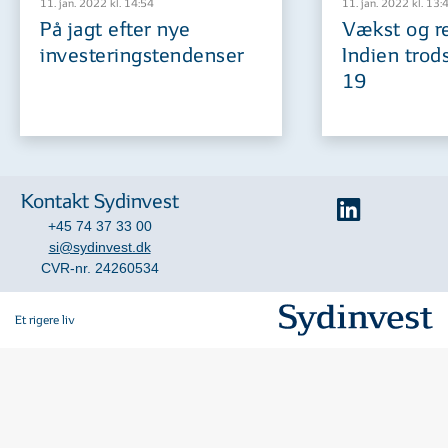
11. jan. 2022 kl. 14:54
11. jan. 2022 kl. 13:
På jagt efter nye
Vækst og re
investeringstendenser
Indien tro
19
Kontakt Sydinvest
+45 74 37 33 00
si@sydinvest.dk
CVR-nr. 24260534
Et rigere liv