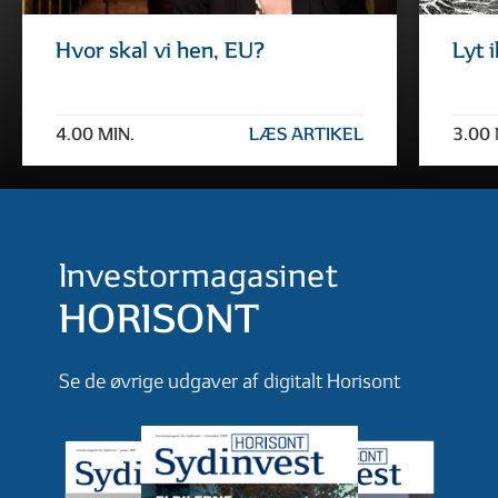
Hvor skal vi hen, EU?
Lyt 
4.00 MIN.
LÆS ARTIKEL
3.00 
Investormagasinet
HORISONT
Se de øvrige udgaver af digitalt Horisont