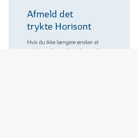
Afmeld det
trykte Horisont
Hvis du ikke længere ønsker at
modtage den trykte udgave af
magasinet Horisont, så kan du
afmelde dig her på hjemmesiden.
AFMELD