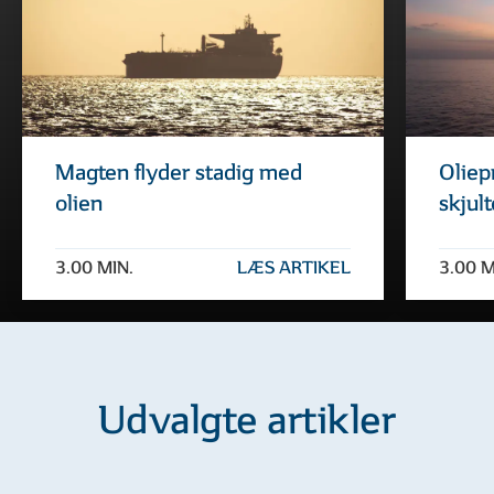
Magten flyder stadig med
Oliep
olien
skjul
3.00 MIN.
LÆS ARTIKEL
3.00 M
Udvalgte artikler