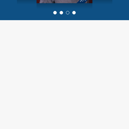
0
1
2
3
Tilmeld
Horisont
Mailservice
Her kan du let tilmelde dig vores
mailservice, der sikrer dig, at du får