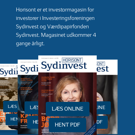
Horisont er et investormagasin for
investorer i Investeringsforeningen
Sydinvest og Værdipapirfonden
Sydinvest. Magasinet udkommer 4
gange årligt.
LÆS ONLINE
LÆS ONLINE
LÆS ONLINE
LÆS ONLINE
HENT PDF
HENT PDF
HENT PDF
HENT PDF