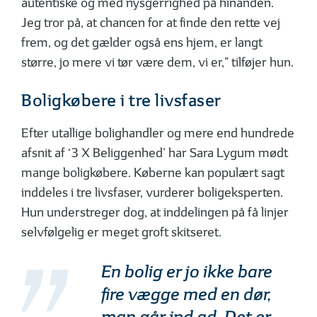
autentiske og med nysgerrighed på hinanden.
Jeg tror på, at chancen for at finde den rette vej
frem, og det gælder også ens hjem, er langt
større, jo mere vi tør være dem, vi er,” tilføjer hun.
Boligkøbere i tre livsfaser
Efter utallige bolighandler og mere end hundrede
afsnit af ‘3 X Beliggenhed’ har Sara Lygum mødt
mange boligkøbere. Køberne kan populært sagt
inddeles i tre livsfaser, vurderer boligeksperten.
Hun understreger dog, at inddelingen på få linjer
selvfølgelig er meget groft skitseret.
En bolig er jo ikke bare
fire vægge med en dør,
man går ind ad. Det er