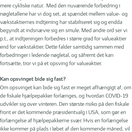
mere cykliske natur. Med den nuværende forbedring i
nøgletallene har vi dog set, at spændet mellem value- og
vækstaktiernes indtjening har stabiliseret sig og endda
begyndt at indsnævre sig en smule. Med andre ord ser vi
p.t., at indtjeningen forbedres i større grad for valueaktier
end for vækstaktier. Dette falder samtidig sammen med
forbedringer i ledende nøgletal, og såfremt det kan
fortsætte, tror vi på et opsving for valueaktier.
Kan opsvinget bide sig fast?
Om opsvinget kan bide sig fast er meget afhængigt af, om
de fiskale hjælpepakker forlænges, og hvordan COVID-19
udvikler sig over vinteren. Den største risiko på den fiskale
front er det kommende præsidentvalg i USA, som gør en
forlængelse af hjælpepakkerne svær. Hvis en forlængelse
ikke kommer på plads i løbet af den kommende måned, vil