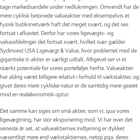
tage markedsandele under nedlukningen. Omvendt har de
mere cyklisk betonede valueaktier med eksempelvis et
fysisk butiksnetværk haft det meget svært, og det ses
fortsat i afkastet. Derfor har vores ligevægts- og
valueafdelinger det fortsat svært, hvilket især gælder
Sydinvest USA Ligevægt & Value, hvor problemet med de
gigantiske it-aktier er særligt udtalt. Alligevel ser vi et
stærkt potentiale for vores porteføljer herfra. Valueaktier
har aldrig været billigere relativt i forhold til vækstaktier, og
givet deres mere cykliske natur er de samtidig mere gearet
mod en realøkonomisk optur.
Det samme kan siges om små aktier, som vi, qua vores
ligevægtning, har stor eksponering mod. Vi har over det
seneste år set, at valueaktiernes indtjening er dykket
væsentligt mere end vækstaktiernes, netop pga. deres