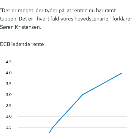
”Der er meget, der tyder på, at renten nu har ramt
toppen. Det er i hvert fald vores hovedscenarie,” forklarer
Søren Kristensen.
ECB ledende rente
4,5
4,0
3,5
3,0
2,5
2,0
1,5