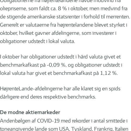
Obligationerne fra højrentelandene havde modvind fra
oliepriserne, som faldt ca. 8 % i oktober, men medvind fra
de stigende amerikanske statsrenter i forhold til merrenten.
Generelt er valutaerne fra højrentelandene blevet styrket i
oktober, hvilket gavner afdelingerne, som investerer i
obligationer udstedt i lokal valuta.
I oktober har obligationer udstedt i hård valuta givet et
benchmarkafkast på -0,09 %, og obligationer udstedt i
lokal valuta har givet et benchmarkafkast på 1,12 %.
HøjrenteLande-afdelingerne har alle klaret sig en spids
dårligere end deres respektive benchmarks.
De modne aktiemarkeder
Andenbølgen af COVID-19 med rekorder i antal smittede i
toneangivende lande som USA, Tyskland, Frankrig, Italien