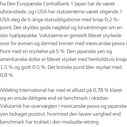
fra Den Europæiske Centralbank. I Japan har de været
uforandrede, og i USA har statsrenterne været stigende. I
USA steg de ti-årige statsobligationer med knap 0,2 %-
point. Det skyldes gode nøgletal og forventninger om en
stor hjælpepakke. Valutaerne er generelt blevet styrkede
over for euroen og dermed kronen med mexicanske pesos i
front med en styrkelse på 5 %. Den japanske yen og
amerikanske dollar er blevet styrket med henholdsvis knap
1,5 % og godt 0,5 %. Det britiske pund blev styrket med
0,8 %.
Afdeling International har med et afkast på 0,78 % klaret
sig en smule dårligere end sit benchmark i oktober.
Valutarisk har overvægten i mexicanske pesos og japanske
yen bidraget positivt, hvorimod den lavere varighed end
benchmark har trukket i den modsatte retning