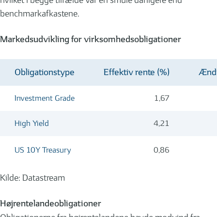
hvilket i begge tilfælde var en smule dårligere end
benchmarkafkastene.
Markedsudvikling for virksomhedsobligationer
Obligationstype
Effektiv rente (%)
Ændr
Investment Grade
1,67
High Yield
4,21
US 10Y Treasury
0,86
Kilde: Datastream
Højrentelandeobligationer