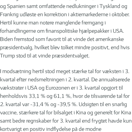
og Spanien samt omfattende nedlukninger i Tyskland og
Frankrig udløste en korrektion i aktiemarkederne i oktober.
Hertil kunne man notere manglende fremgang i
forhandlingerne om finanspolitiske hjælpepakker i USA.
Biden fremstod som favorit til at vinde det amerikanske
præsidentvalg, hvilket blev tolket mindre positivt, end hvis
Trump stod til at vinde præsidentvalget.
I modsætning hertil stod meget stærke tal for væksten i 3.
kvartal efter nedsmeltningen i 2. kvartal. De annualiserede
vækstrater i USA og Eurozonen er i 3. kvartal opgjort til
henholdsvis 33,1 % og 61,1 %, hvor de tilsvarende tal for
2. kvartal var -31,4 % og -39,5 %. Udsigten til en snarlig
vaccine, stærkere tal for bilsalget i Kina og generelt for Kina
samt bedre regnskaber for 3. kvartal end frygtet havde kun
kortvarigt en positiv indflydelse på de modne