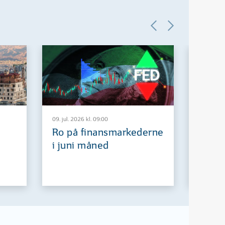
09. jul. 2026 kl. 09:00
29. jun. 2
Ro på finansmarkederne
Europ
i juni måned
fremt