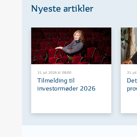
Nyeste artikler
31. jul. 2026 kl. 08:00
31. jul
Tilmelding til
Det
investormøder 2026
pro