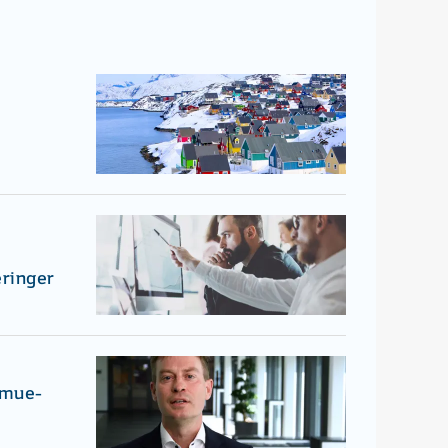
d
eringer
rmue-