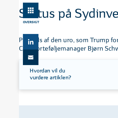
Status på Sydinv
OVERSIGT
På trods af den uro, som Trump fo
Chefporteføljemanager Bjørn Schw
Hvordan vil du
vurdere artiklen?