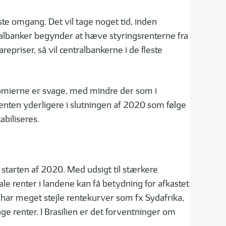
te omgang. Det vil tage noget tid, inden
ntralbanker begynder at hæve styringsrenterne fra
priser, så vil centralbankerne i de fleste
konomierne er svage, med mindre der som i
p renten yderligere i slutningen af 2020 som følge
abiliseres.
l starten af 2020. Med udsigt til stærkere
kale renter i landene kan få betydning for afkastet
de har meget stejle rentekurver som fx Sydafrika,
nge renter. I Brasilien er det forventninger om