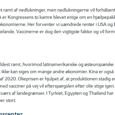
 ramt af nedlukninger, men nedlukningerne vil forhåbentl
SA er Kongressens to kamre blevet enige om en hjælpepak
 økonomierne. Her forventer vi uændrede renter i USA og E
telande. Vaccinerne er dog den vigtigste faktor og vil for
ildest ramt, hvorimod latinamerikanske og østeuropæiske 
kke kan siges om mange andre økonomier. Kina er også en
 af 2020. Olieprisen er hjulpet af, at produktionen stadig
ed vacciner på vej vil efterspørgslen efter olie stige igen
ærs af landegrænser. I Tyrkiet, Egypten og Thailand har t
er stort.
gsrenter