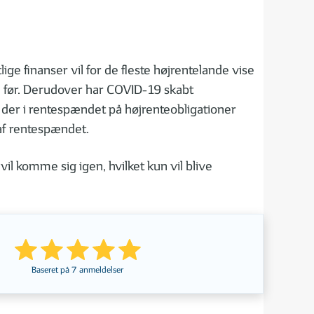
ge finanser vil for de fleste højrentelande vise
d før. Derudover har COVID-19 skabt
t der i rentespændet på højrenteobligationer
 af rentespændet.
il komme sig igen, hvilket kun vil blive
Baseret på
7
anmeldelser