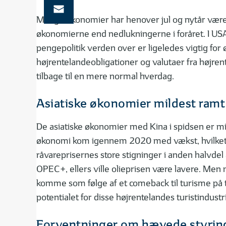
Mange økonomier har henover jul og nytår været
økonomierne end nedlukningerne i foråret. I U
pengepolitik verden over er ligeledes vigtig for
højrentelandeobligationer og valutaer fra højren
tilbage til en mere normal hverdag.
Asiatiske økonomier mildest ramt
De asiatiske økonomier med Kina i spidsen er m
økonomi kom igennem 2020 med vækst, hvilket i
råvareprisernes store stigninger i anden halvdel
OPEC+, ellers ville olieprisen være lavere. Men m
komme som følge af et comeback til turisme på tv
potentialet for disse højrentelandes turistindustri
Forventninger om hævede styrin