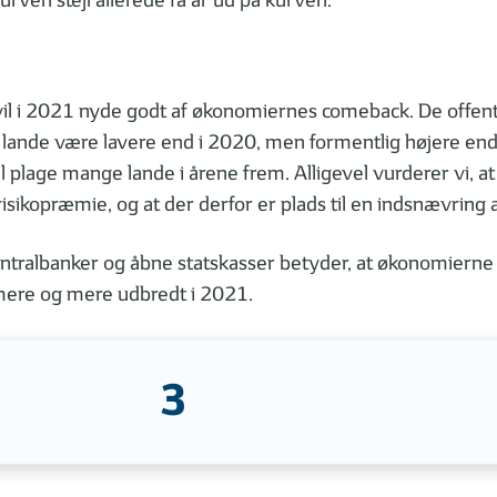
rven stejl allerede få år ud på kurven.
vil i 2021 nyde godt af økonomiernes comeback. De offentli
te lande være lavere end i 2020, men formentlig højere en
il plage mange lande i årene frem. Alligevel vurderer vi, a
isikopræmie, og at der derfor er plads til en indsnævring
entralbanker og åbne statskasser betyder, at økonomierne v
mere og mere udbredt i 2021.
3