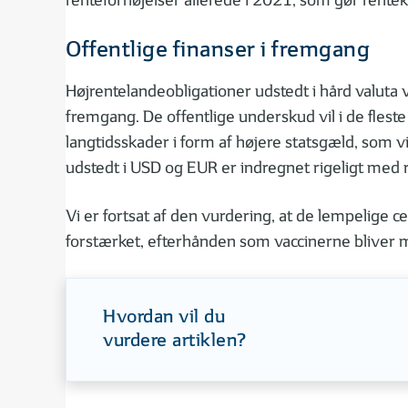
renteforhøjelser allerede i 2021, som gør renteku
Offentlige finanser i fremgang
Højrentelandeobligationer udstedt i hård valuta 
fremgang. De offentlige underskud vil i de fles
langtidsskader i form af højere statsgæld, som v
udstedt i USD og EUR er indregnet rigeligt med r
Vi er fortsat af den vurdering, at de lempelige c
forstærket, efterhånden som vaccinerne bliver 
Hvordan vil du
vurdere artiklen?