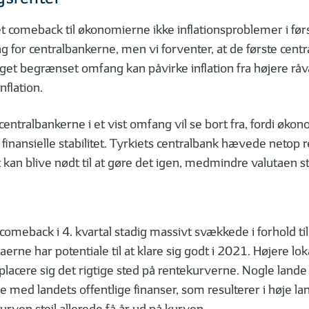
 comeback til økonomierne ikke inflationsproblemer i førs
ing for centralbankerne, men vi forventer, at de første ce
t begrænset omfang kan påvirke inflation fra højere råvare
nflation.
, centralbankerne i et vist omfang vil se bort fra, fordi ø
ets finansielle stabilitet. Tyrkiets centralbank hævede neto
det kan blive nødt til at gøre det igen, medmindre valutaen st
comeback i 4. kvartal stadig massivt svækkede i forhold ti
erne har potentiale til at klare sig godt i 2021. Højere lo
at placere sig det rigtige sted på rentekurverne. Nogle lan
e med landets offentlige finanser, som resulterer i høje la