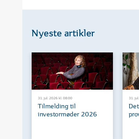
Nyeste artikler
31. jul. 2026 kl. 08:00
31. jul
Tilmelding til
Det
investormøder 2026
pro