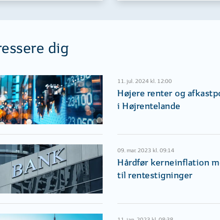
ressere dig
11. jul. 2024 kl. 12:00
Højere renter og afkastp
i Højrentelande
09. mar. 2023 kl. 09:14
Hårdfør kerneinflation 
til rentestigninger
11. jan. 2023 kl. 08:38