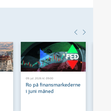
09. jul. 2026 kl. 09:00
29. jun. 2
Ro på finansmarkederne
Europ
i juni måned
fremt