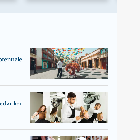
otentiale
medvirker