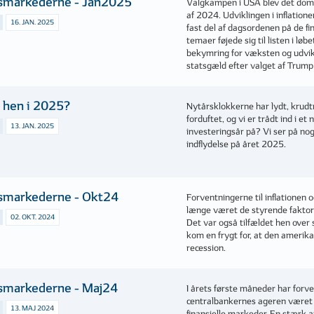
gsmarkederne - Jan2025
Valgkampen i USA blev det domi
af 2024. ­Udviklingen i inflatio
16. JAN. 2025
fast del af dags­ordenen på de f
temaer føjede sig til listen i løb
bekymring for væksten og udvik
statsgæld efter valget af Trump 
i hen i 2025?
Nytårsklokkerne har lydt, krudt
forduftet, og vi er trådt ind i e
13. JAN. 2025
investeringsår på? Vi ser på nog
indflydelse på året 2025.
gsmarkederne - Okt24
Forventningerne til inflationen
længe været de styrende faktore
02. OKT. 2024
Det var også tilfældet hen ove
kom en frygt for, at den amerik
recession.
gsmarkederne - Maj24
I årets første måneder har forve
centralbankernes ageren været
13. MAJ 2024