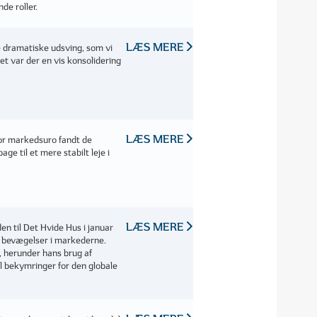
nde roller.
LÆS MERE
 dramatiske udsving, som vi
det var der en vis konsolidering
LÆS MERE
tor markedsuro fandt de
age til et mere stabilt leje i
LÆS MERE
n til Det Hvide Hus i januar
e bevægelser i markederne.
k, herunder hans brug af
til bekymringer for den globale