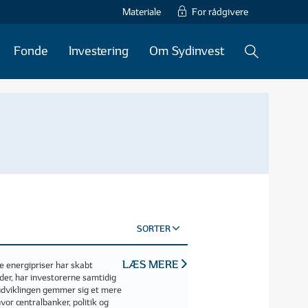
Materiale
For rådgivere
Fonde
Investering
Om Sydinvest
SORTER
LÆS MERE
e energipriser har skabt
er, har investorerne samtidig
 udviklingen gemmer sig et mere
vor centralbanker, politik og