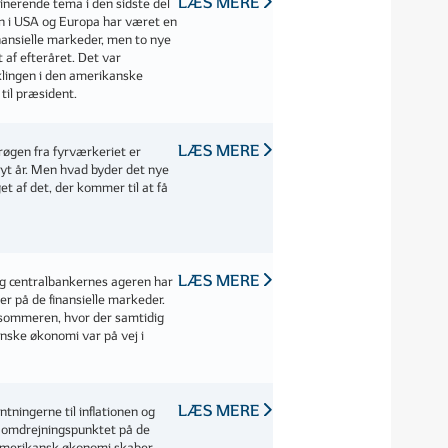
LÆS MERE
nerende tema i den sidste del
nen i USA og Europa har været en
inansielle markeder, men to nye
et af efteråret. Det var
lingen i den amerikanske
til præsident.
LÆS MERE
røgen fra fyrværkeriet er
t nyt år. Men hvad byder det nye
et af det, der kommer til at få
LÆS MERE
 og centralbankernes ageren har
r på de finansielle markeder.
r sommeren, hvor der samtidig
anske økonomi var på vej i
LÆS MERE
ntningerne til inflationen og
 omdrejningspunktet på de