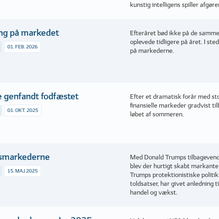
kunstig intelligens spiller afgøre
ing på markedet
Efteråret bød ikke på de samme
oplevede tidligere på året. I ste
01. FEB. 2026
på markederne.
 genfandt fodfæstet
Efter et dramatisk forår med s
finansielle markeder gradvist tilb
01. OKT. 2025
løbet af sommeren.
gsmarkederne
Med Donald Trumps tilbagevende
blev der hurtigt skabt markant
15. MAJ 2025
Trumps protektionistiske politi
toldsatser, har givet anledning 
handel og vækst.