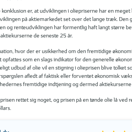
onklusion er, at udviklingen i oliepriserne har en meget li
viklingen på aktiemarkedet set over det lange træk. Den g
 og renteudviklingen har formentlig haft langt større be
i aktiekurserne de seneste 25 år.
ituation, hvor der er usikkerhed om den fremtidige økonom
et opfattes som en slags indikator for den generelle økono
ligt udbud af olie vil en stigning i olieprisen blive tolket s
rspørgslen afledt af faktisk eller forventet økonomisk vækst
hedernes fremtidige indtjening og dermed aktiekurserne 
 prisen rettet sig noget, og prisen på en tønde olie lå ved 
llars.