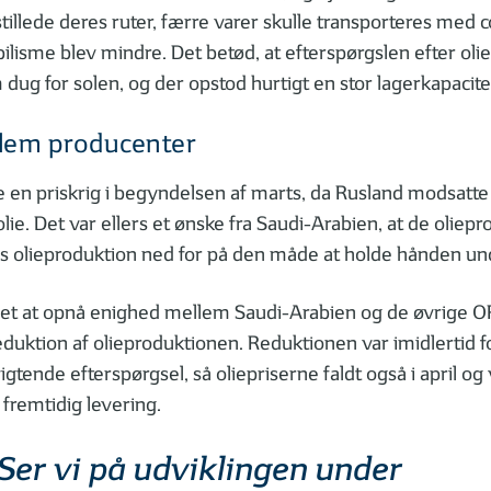
tillede deres ruter, færre varer skulle transporteres med 
bilisme blev mindre. Det betød, at efterspørgslen efter oli
 dug for solen, og der opstod hurtigt en stor lagerkapacite
llem producenter
e en priskrig i begyndelsen af marts, da Rusland modsatte
lie. Det var ellers et ønske fra Saudi-Arabien, at de olie
es olieproduktion ned for på den måde at holde hånden un
 det at opnå enighed mellem Saudi-Arabien og de øvrige 
uktion af olieproduktionen. Reduktionen var imidlertid for 
tende efterspørgsel, så oliepriserne faldt også i april og 
l fremtidig levering.
Ser vi på udviklingen under