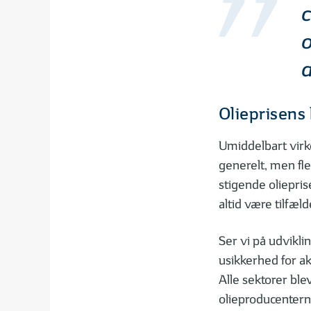
c
o
Olieprisens
Umiddelbart virke
generelt, men fle
stigende oliepris
altid være tilfæl
Ser vi på udvikli
usikkerhed for a
Alle sektorer bl
olieproducentern