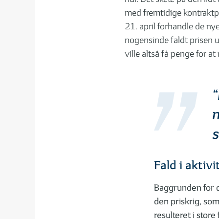
med fremtidige kontraktpr
21. april forhandle de nye
nogensinde faldt prisen un
ville altså få penge for a
“
m
s
Fald i aktivi
Baggrunden for d
den priskrig, s
resulteret i store