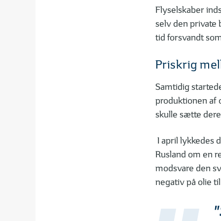
Flyselskaber inds
selv den private 
tid forsvandt som
Priskrig me
Samtidig started
produktionen af o
skulle sætte der
I april lykkedes
Rusland om en red
modsvare den svig
negativ på olie ti
"