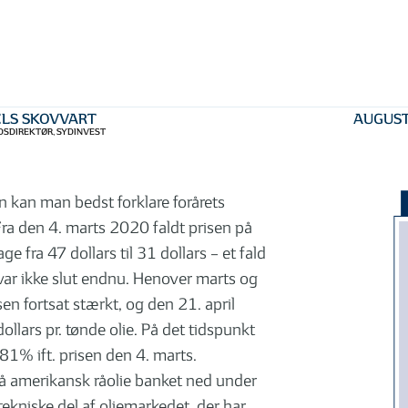
ELS SKOVVART
AUGUST
SDIREKTØR, SYDINVEST
 kan man bedst forklare forårets
 Fra den 4. marts 2020 faldt prisen på
e fra 47 dollars til 31 dollars – et fald
var ikke slut endnu. Henover marts og
en fortsat stærkt, og den 21. april
llars pr. tønde olie. På det tidspunkt
81% ift. prisen den 4. marts.
på amerikansk råolie banket ned under
 tekniske del af oliemarkedet, der har