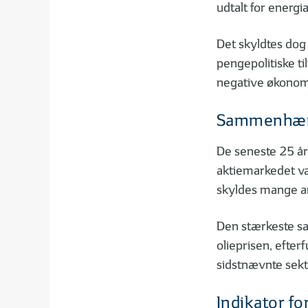
udtalt for energi
Det skyldtes dog
pengepolitiske ti
negative økonom
Sammenhæng
De seneste 25 å
aktiemarkedet v
skyldes mange and
Den stærkeste s
olieprisen, efter
sidstnævnte sekt
Indikator fo