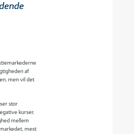
ldende
 aktiemarkederne
igtigheden af
en, men vil det
ser stor
egative kurser.
nighed mellem
iemarkedet, mest