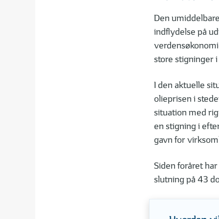
Den umiddelbare k
indflydelse på ud
verdensøkonomien
store stigninger 
I den aktuelle s
olieprisen i sted
situation med rige
en stigning i efte
gavn for virksom
Siden foråret har
slutning på 43 do