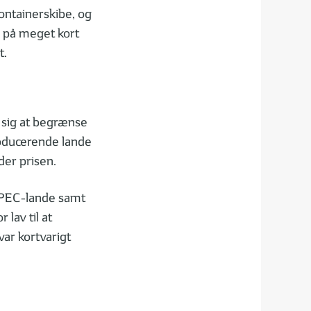
containerskibe, og
e på meget kort
t.
 sig at begrænse
producerende lande
der prisen.
OPEC-lande samt
lav til at
var kortvarigt