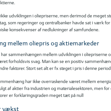
aktierne.
 ikke udviklingen i oliepriserne, men derimod de meget st
ltag, som regeringer og centralbanker havde sat i værk for
iske konsekvenser af nedlukninger af samfundene.
 mellem oliepris og aktiemarkeder
r har sammenhængen mellem udviklingen i oliepriserne o
æret forholdsvis svag. Man kan se en positiv sammenhæn
re faktorer. Stort set alt er fx steget i pris i denne period
ammenhæng har ikke overraskende været mellem energia
fulgt af aktier fra industrien og materialesektoren, men for 
orer er forklaringsgraden meget tæt på null
r vækst