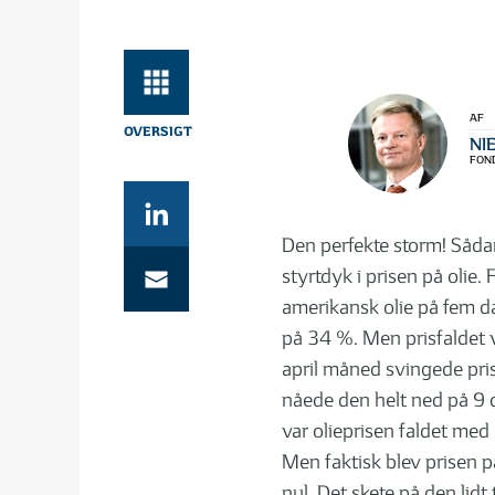
AF
NI
FOND
Den perfekte storm! Sådan
styrtdyk i prisen på olie.
amerikansk olie på fem dag
på 34 %. Men prisfaldet 
april måned svingede pris
nåede den helt ned på 9 do
var olieprisen faldet med 
Men faktisk blev prisen 
nul. Det skete på den lidt