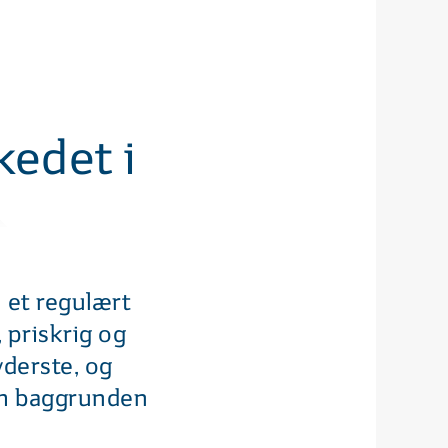
kedet i
m et regulært
 priskrig og
yderste, og
om baggrunden