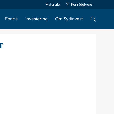
Materiale
For rådgivere
Fonde
Investering
Om Sydinvest
T