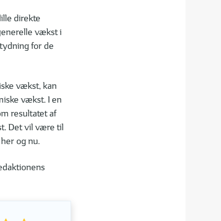
lle direkte
enerelle vækst i
tydning for de
iske vækst, kan
miske vækst. I en
om resultatet af
. Det vil være til
her og nu.
redaktionens