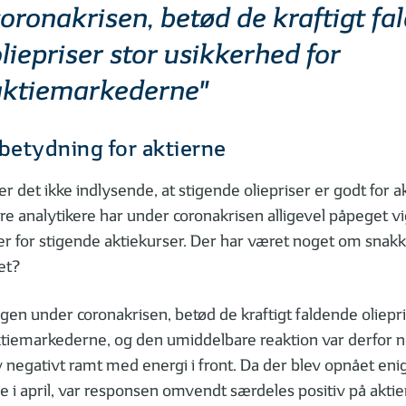
oronakrisen, betød de kraftigt fa
liepriser stor usikkerhed for
aktiemarkederne"
 betydning for aktierne
r det ikke indlysende, at stigende oliepriser er godt for
re analytikere har under coronakrisen alligevel påpeget v
er for stigende aktiekurser. Der har været noget om snakk
det?
ngen under coronakrisen, betød de kraftigt faldende oliepri
ktiemarkederne, og den umiddelbare reaktion var derfor n
ev negativt ramt med energi i front. Da der blev opnået e
e i april, var responsen omvendt særdeles positiv på akt