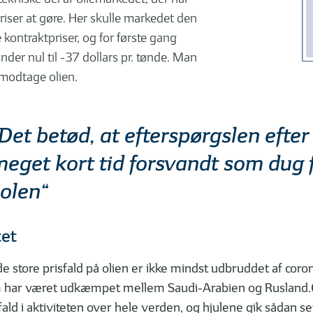
iser at gøre. Her skulle markedet den
 kontraktpriser, og for første gang
der nul til -37 dollars pr. tønde. Man
t modtage olien.
Det betød, at efterspørgslen efter
eget kort tid forsvandt som dug 
olen“
tet
e store prisfald på olien er ikke mindst udbruddet af co
om har været udkæmpet mellem Saudi-Arabien og Rusland.
 fald i aktiviteten over hele verden, og hjulene gik sådan set