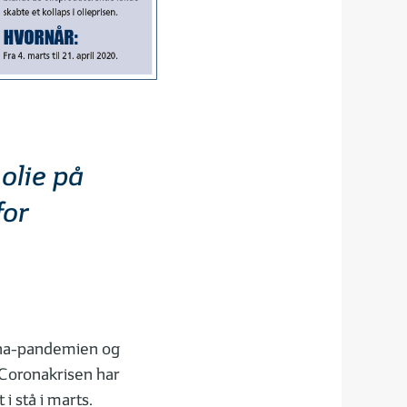
 olie på
for
rona-pandemien og
Coronakrisen har
 i stå i marts.