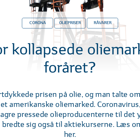
CORONA
OLIEPRISER
RÅVARER
r kollapsede oliemar
foråret?
yrtdykkede prisen på olie, og man talte o
det amerikanske oliemarked. Coronavirus,
elagre pressede olieproducenterne til det 
 bredte sig også til aktiekurserne. Læs 
her.