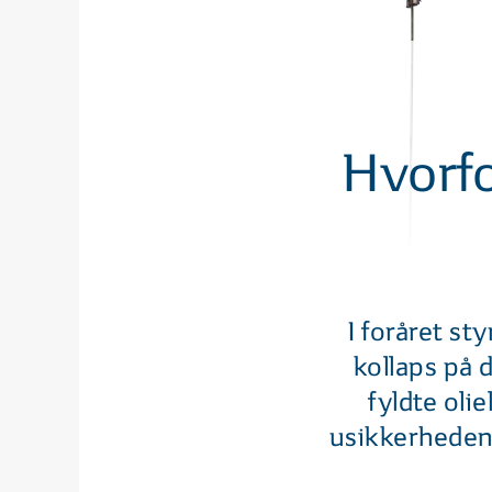
Hvorfo
I foråret st
kollaps på 
fyldte oli
usikkerheden