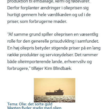
produktion til emballage, kemi og fødevarer.
Derfor forplanter ændringer i olieprisen sig
hurtigt gennem hele værdikæden og ud i de
priser, som forbrugerne møder.
”Af samme grund spiller olieprisen en væsentlig
rolle for den generelle pris­udvikling i samfundet.
En høj oliepris betyder stigende priser på en lang
række produkter og serviceydelser. Det rammer
både olieimporterende lande, erhvervsliv og
forbrugere,” tilføjer Kim Blindbæk.
Tema: Olie: det sorte guld
Magten flyder stadig med olien