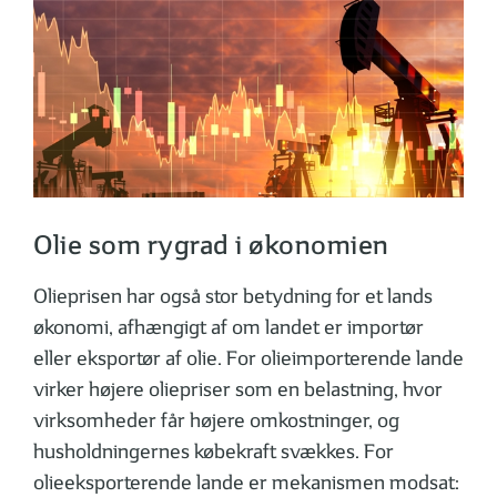
Olie som rygrad i økonomien
Olieprisen har også stor betydning for et lands
økonomi, afhængigt af om landet er importør
eller eksportør af olie. For olie­impor­terende lande
virker højere olie­priser som en belastning, hvor
virk­som­heder får højere omkostninger, og
husholdningernes købekraft svækkes. For
olieeksporterende lande er mekanismen modsat: