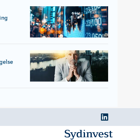
ing
gelse