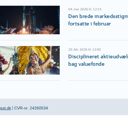
04. mar. 2026 kl. 12:15
Den brede markedsstign
fortsatte i februar
20. feb. 2026 kl. 12:00
Disciplineret aktieudvæl
bag valuefonde
est.dk
CVR-nr. 24260534