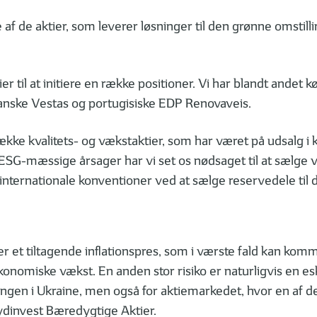
 af de aktier, som leverer løsninger til den grønne omstill
ier til at initiere en række positioner. Vi har blandt andet 
anske Vestas og portugisiske EDP Renovaveis.
ække kvalitets- og vækstaktier, som har været på udsalg i 
 Af ESG-mæssige årsager har vi set os nødsaget til at sælge 
 internationale konventioner ved at sælge reservedele til d
et tiltagende inflationspres, som i værste fald kan komm
nomiske vækst. En anden stor risiko er naturligvis en esk
en i Ukraine, men også for aktiemarkedet, hvor en af de 
Sydinvest Bæredygtige Aktier.