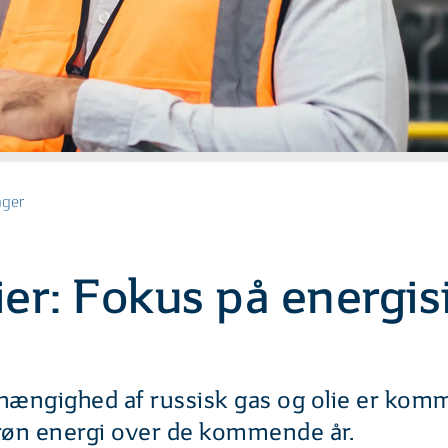
nger
er: Fokus på energis
hængighed af russisk gas og olie er komm
grøn energi over de kommende år.