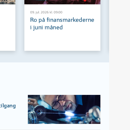
09. jul. 2026 kl. 09:00
29. jun. 2
Ro på finansmarkederne
Europ
i juni måned
fremt
tilgang