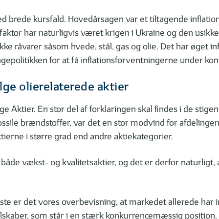
ed brede kursfald. Hovedårsagen var et tiltagende inflatio
faktor har naturligvis været krigen i Ukraine og den usikk
række råvarer såsom hvede, stål, gas og olie. Det har øget i
olitikken for at få inflationsforventningerne under kont
ge olierelaterede aktier
e Aktier. En stor del af forklaringen skal findes i de stig
 i fossile brændstoffer, var det en stor modvind for afdel
tierne i større grad end andre aktiekategorier.
 både vækst- og kvalitetsaktier, og det er derfor naturligt,
ørste er det vores overbevisning, at markedet allerede har 
selskaber, som står i en stærk konkurrencemæssig position