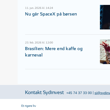
11. jun. 2026 kl. 14:24
Nu går SpaceX på børsen
23. feb. 2026 kl. 12:00
Brasilien: Mere end kaffe og
karneval
Kontakt Sydinvest
+45 74 37 33 00
si@sydinv
Et rigere liv