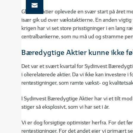
Globale aktier oplevede en svær start på året m
især gik ud over vækstaktierne. En anden vigtig 
krigen har vi set store prisstigninger i en lang 
centralbankerne, som nu må ud og stramme pengep
Bæredygtige Aktier kunne ikke føl
Det var et svært kvartal for Sydinvest Bæredygtig
i olierelaterede aktier. Da vi ikke kan investere
rentestigninger, som ramte vækst- og kvalitetsak
I Sydinvest Bæredygtige Aktier har vi et tilt mod
stiger så eksplosivt, som vi har set i år.
Vi er dog forsigtige optimister herfra. For det f
rentestigninger. For det andet ejer vi primært 