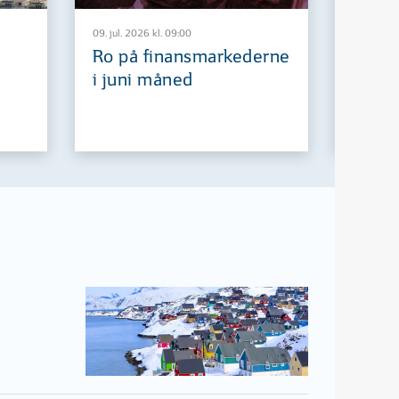
09. jul. 2026 kl. 09:00
29. jun. 2
Ro på finansmarkederne
Europ
i juni måned
fremt
d