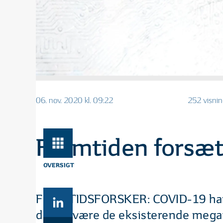
06. nov. 2020 kl. 09:22
252 visnin
Fremtiden forsæt
OVERSIGT
FREMTIDSFORSKER: COVID-19 har se
det vil være de eksisterende megat