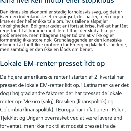
Kina hverken motor eller stopklods
Den kinesiske økonomi er stadig forholdsvis svag, og det er
især den indenlandske efterspørgsel, der halter, men nogen
krise er der heller ikke tale om, hvis tallene afspejler
virkeligheden. Boligmarkedet er i fortsat krise, hvilket har fået
regering til at komme med flere tiltag, der skal afhjælpe
problemerne, men tiltagene tager tid om at virke og er
formentlig ikke store nok. Grundlæggende er den kinesiske
økonomi aktuelt ikke motoren for Emerging Markets-landene,
men samtidig er den ikke en klods om benet.
Lokale EM-renter presset lidt op
De højere amerikanske renter i starten af 2. kvartal har
presset de lokale EM-renter lidt op. I Latinamerika er det
dog i høj grad andre faktorer der har presset de lokale
renter op: Mexico (valg), Brasilien (finanspolitik) og
Colombia (finanspolitik). I Europa har inflationen i Polen,
Tjekkiet og Ungarn overrasket ved at være lavere end
forventet, men ikke nok til at modstå presset fra de