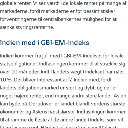
globale renter. Vi ser værdi i de lokale renter på mange af
markederne, fordi markederne er for pessimistiske i
forventningerne til centralbankernes mulighed for at
sænke styringsrenterne.
Indien med i GBI-EM-indeks
Indien kommer fra juli med i GBI-EM-indekset for lokale
statsobligationer. Indfasningen kommer til at strække sig
over 10 måneder, indtil landets vægt i indekset har nået
10 %. Det bliver interessant at få Indien med, fordi
landets obligationsmarked er stort og dybt, og der er
noget højere renter, end mange andre store lande i Asien
kan byde på. Derudover er landet blandt verdens største
økonomier og Asiens næststørste. Indfasningen kommer
til at ramme de fleste af de andre lande i indeks, som vil
få en lavere vægt. Hårdest vil det gå ud over Malaysia,