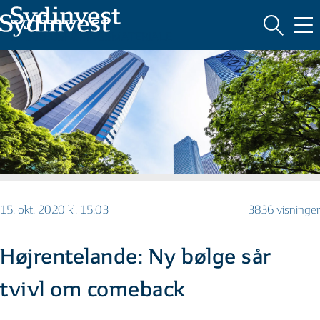
MARKEDSFØRINGSMATERIALE
15. okt. 2020 kl. 15:03
3836 visninger
Højrentelande: Ny bølge sår
tvivl om comeback