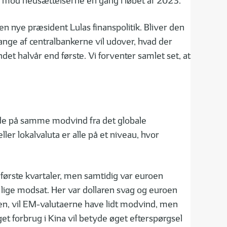
ge mod nedsættelserne en gang i løbet af 2023.
en nye præsident Lulas finanspolitik. Bliver den
Mange af centralbankerne vil udover, hvad der
et halvår end første. Vi forventer samlet set, at
byde på samme modvind fra det globale
r lokalvaluta er alle på et niveau, hvor
 første kvartaler, men samtidig var euroen
t lige modsat. Her var dollaren svag og euroen
pen, vil EM-valutaerne have lidt modvind, men
øget forbrug i Kina vil betyde øget efterspørgsel