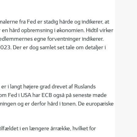
lerne fra Fed er stadig hårde og indikerer, at
er en hård opbremsning i økonomien. Hidtil virker
d-medlemmernes egne forventninger indikerer.
023. Der er dog samlet set tale om detaljer i
r i langt højere grad drevet af Ruslands
gesom Fed i USA har ECB også på seneste møde
ætningen og er derfor hård i tonen. De europæiske
lfældet i en længere årrække, hvilket for