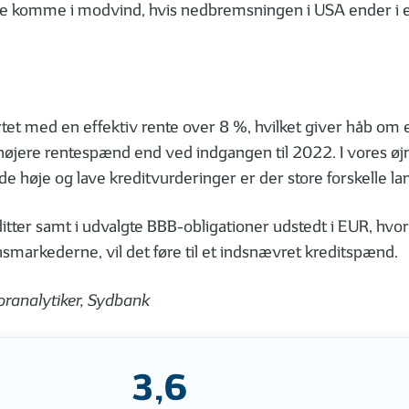
ne komme i modvind, hvis nedbremsningen i USA ender i e
et med en effektiv rente over 8 %, hvilket giver håb om e
d højere rentespænd end ved indgangen til 2022. I vores ø
e høje og lave kreditvurderinger er der store forskelle l
itter samt i udvalgte BBB-obligationer udstedt i EUR, hvor
nansmarkederne, vil det føre til et indsnævret kreditspænd.
oranalytiker, Sydbank
3,6