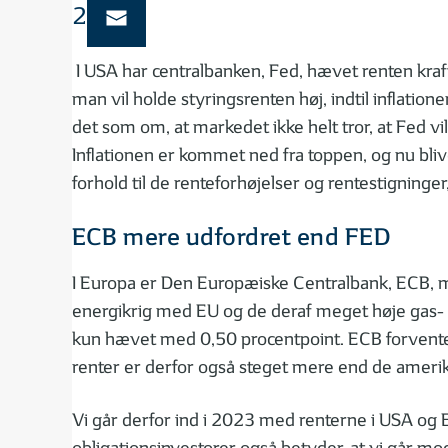
2023.
I USA har centralbanken, Fed, hævet renten kraft
man vil holde styringsrenten høj, indtil inflatio
det som om, at markedet ikke helt tror, at Fed 
Inflationen er kommet ned fra toppen, og nu bliv
forhold til de renteforhøjelser og rentestigninger,
ECB mere udfordret end FED
I Europa er Den Europæiske Centralbank, ECB, me
energikrig med EU og de deraf meget høje gas- 
kun hævet med 0,50 procentpoint. ECB forventer, 
renter er derfor også steget mere end de amerik
Vi går derfor ind i 2023 med renterne i USA og E