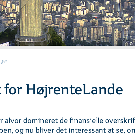
nger
t for HøjrenteLande
for alvor domineret de finansielle overskr
pen, og nu bliver det interessant at se, 