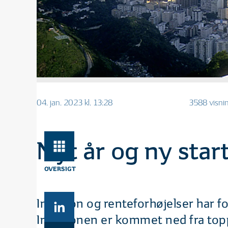
04. jan. 2023 kl. 13:28
3588 visni
Nyt år og ny star
OVERSIGT
Inflation og renteforhøjelser har 
Inflationen er kommet ned fra top