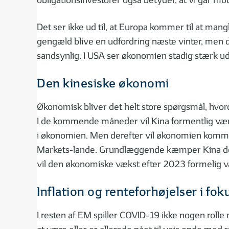
obligationsinvestorer også betyder, at vi går mod
Det ser ikke ud til, at Europa kommer til at mang
gengæld blive en udfordring næste vinter, men de
sandsynlig. I USA ser økonomien stadig stærk ud
Den kinesiske økonomi
Økonomisk bliver det helt store spørgsmål, hvor
I de kommende måneder vil Kina formentlig være u
i økonomien. Men derefter vil økonomien komme 
Markets-lande. Grundlæggende kæmper Kina dog
vil den økonomiske vækst efter 2023 formelig 
Inflation og renteforhøjelser i fo
I resten af EM spiller COVID-19 ikke nogen roll