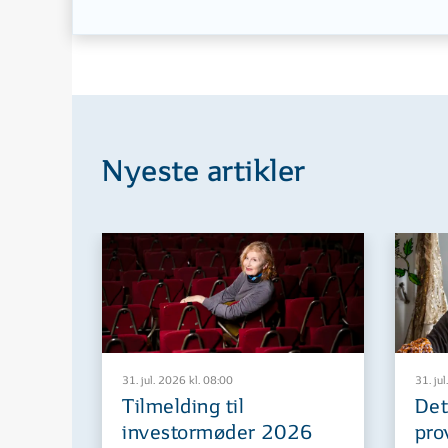
Nyeste artikler
31. jul. 2026 kl. 08:00
31. jul
Tilmelding til
Det
investormøder 2026
pro