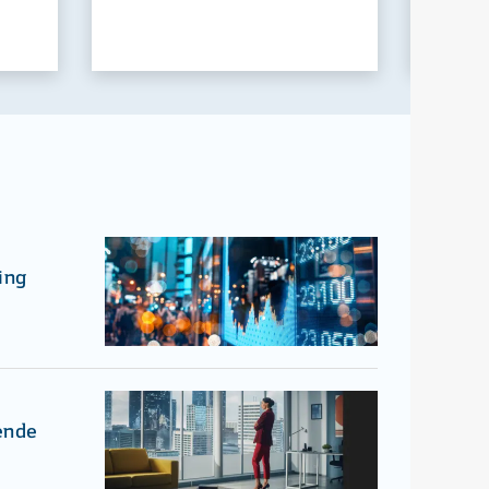
ing
ende