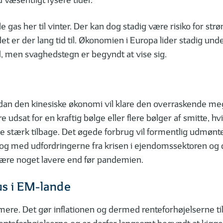
 væsentligt lysere tider.
le gas her til vinter. Der kan dog stadig være risiko for st
t er der lang tid til. Økonomien i Europa lider stadig und
, men svaghedstegn er begyndt at vise sig.
dan den kinesiske økonomi vil klare den overraskende meg
dsat for en kraftig bølge eller flere bølger af smitte, hv
stærk tilbage. Det øgede forbrug vil formentlig udmønte 
 med udfordringerne fra krisen i ejendomssektoren og 
være noget lavere end før pandemien.
kus i EM-lande
e mere. Det gør inflationen og dermed renteforhøjelserne