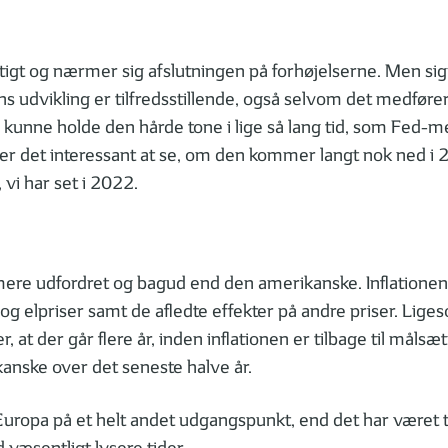
igt og nærmer sig afslutningen på forhøjelserne. Men signa
nens udvikling er tilfredsstillende, også selvom det medfør
vil kunne holde den hårde tone i lige så lang tid, som Fe
er det interessant at se, om den kommer langt nok ned i 2
 vi har set i 2022.
re udfordret og bagud end den amerikanske. Inflationen e
og elpriser samt de afledte effekter på andre priser. Li
at der går flere år, inden inflationen er tilbage til måls
anske over det seneste halve år.
uropa på et helt andet udgangspunkt, end det har været ti