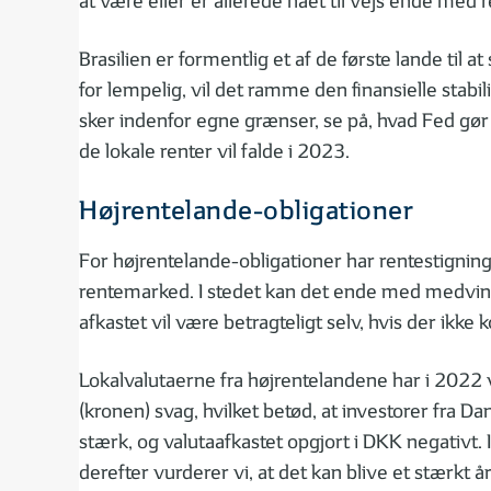
at være eller er allerede nået til vejs ende me
Brasilien er formentlig et af de første lande til
for lempelig, vil det ramme den finansielle stab
sker indenfor egne grænser, se på, hvad Fed gør 
de lokale renter vil falde i 2023.
Højrentelande-obligationer
For højrentelande-obligationer har rentestigni
rentemarked. I stedet kan det ende med medvind.
afkastet vil være betragteligt selv, hvis der ikke
Lokalvalutaerne fra højrentelandene har i 2022 v
(kronen) svag, hvilket betød, at investorer fra D
stærk, og valutaafkastet opgjort i DKK negativt.
derefter vurderer vi, at det kan blive et stærkt å