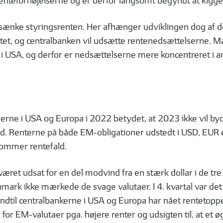
d renteforhøjelserne og er derfor langsomt begyndt at kig
 at sænke styringsrenten. Her afhænger udviklingen dog af d
ilitet, og centralbanken vil udsætte rentenedsættelserne. 
i USA, og derfor er nedsættelserne mere koncentreret i and
ngerne i USA og Europa i 2022 betydet, at 2023 ikke vil 
 Renterne på både EM-obligationer udstedt i USD, EUR elle
 kommer rentefald.
æret udsat for en del modvind fra en stærk dollar i de tre
anmark ikke mærkede de svage valutaer. I 4. kvartal var de
 Indtil centralbankerne i USA og Europa har nået rentetop
r for EM-valutaer pga. højere renter og udsigten til, at et 