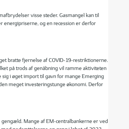
rømafbrydelser visse steder. Gasmangel kan til
er energipriserne, og en recession er derfor
et bratte fjernelse af COVID-19-restriktionerne.
ilket på trods af genåbning vil ramme aktiviteten
sig i øget import til gavn for mange Emerging
den meget investeringstunge økonomi. Derfor
 til gengæld. Mange af EM-centralbankerne er ved