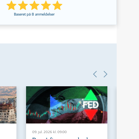
Baseret på
8
anmeldelser
09. jul. 2026 kl. 09:00
29. jun. 2