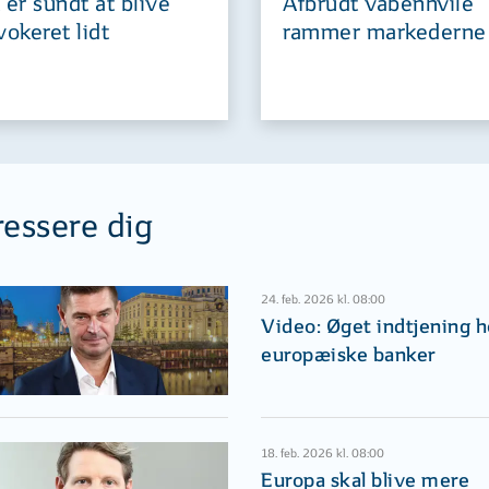
 er sundt at blive
Afbrudt våbenhvile
vokeret lidt
rammer markederne
ressere dig
24. feb. 2026 kl. 08:00
Video: Øget indtjening h
europæiske banker
18. feb. 2026 kl. 08:00
Europa skal blive mere