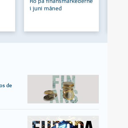
Ro på finansmarkederne
Europ
i juni måned
fremt
os de