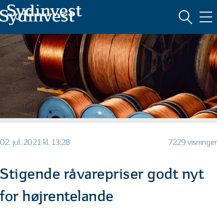
MARKEDSFØRINGSMATERIALE
02. jul. 2021 kl. 13:28
7229 visninger
Stigende råvarepriser godt nyt
for højrentelande