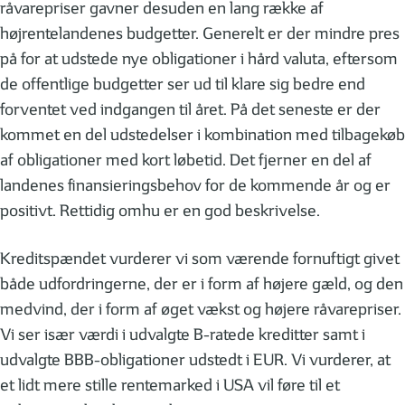
råvarepriser gavner desuden en lang række af
højrentelandenes budgetter. Generelt er der mindre pres
på for at udstede nye obligationer i hård valuta, eftersom
de offentlige budgetter ser ud til klare sig bedre end
forventet ved indgangen til året. På det seneste er der
kommet en del udstedelser i kombination med tilbagekøb
af obligationer med kort løbetid. Det fjerner en del af
landenes finansieringsbehov for de kommende år og er
positivt. Rettidig omhu er en god beskrivelse.
Kreditspændet vurderer vi som værende fornuftigt givet
både udfordringerne, der er i form af højere gæld, og den
medvind, der i form af øget vækst og højere råvarepriser.
Vi ser især værdi i udvalgte B-ratede kreditter samt i
udvalgte BBB-obligationer udstedt i EUR. Vi vurderer, at
et lidt mere stille rentemarked i USA vil føre til et