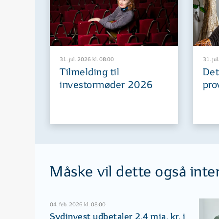
31. jul. 2026 kl. 08:00
31. jul
Tilmelding til
Det
investormøder 2026
pro
Måske vil dette også inte
04. feb. 2026 kl. 08:00
Sydinvest udbetaler 2,4 mia. kr. i