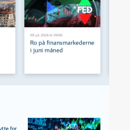
09. jul. 2026 kl. 09:00
29. jun. 2
Ro på finansmarkederne
Europ
i juni måned
fremt
tte for