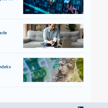
r
tede
Indeks
o