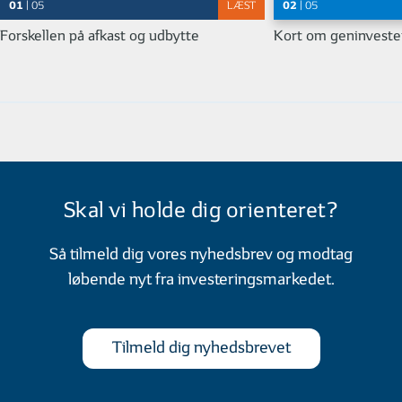
Investering: 5 vigtige nøgletal til
Podcasts, webinar
01
02
| 05
LÆST
| 05
aktieanalyse
Forskellen på afkast og udbytte
Kort om geninveste
Skal vi holde dig orienteret?
Så tilmeld dig vores nyhedsbrev og modtag
løbende nyt fra investeringsmarkedet.
Tilmeld dig nyhedsbrevet