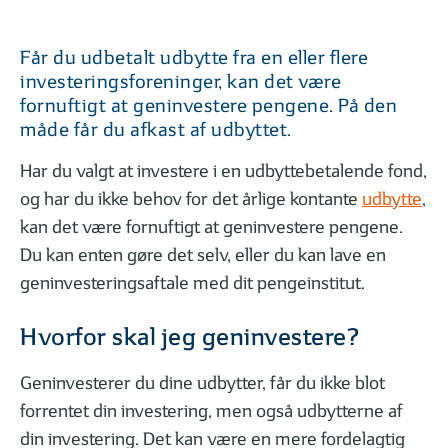
01
02
| 06
LÆST
| 06
Hvad vil det sige at investere?
Hvorfor er investe
Får du udbetalt udbytte fra en eller flere
investeringsforeninger, kan det være
fornuftigt at geninvestere pengene. På den
måde får du afkast af udbyttet.
FØR DU INVESTERER
Har du valgt at investere i en udbyttebetalende fond,
og har du ikke behov for det årlige kontante
udbytte
,
kan det være fornuftigt at geninvestere pengene.
Du kan enten gøre det selv, eller du kan lave en
geninvesteringsaftale med dit pengeinstitut.
01
02
| 09
LÆST
| 09
Sådan kommer du godt i gang
6 gode investerin
Hvorfor skal jeg geninvestere?
Geninvesterer du dine udbytter, får du ikke blot
forrentet din investering, men også udbytterne af
din investering. Det kan være en mere fordelagtig
FORSKELLIGE INVESTERINGSMULIGHEDER