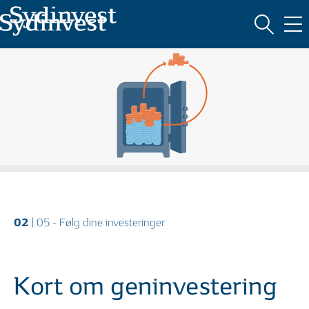
Oversigt
MARKEDSFØRINGSMATERIALE
HVAD ER INVESTERING?
02
| 05 - Følg dine investeringer
Kort om geninvestering