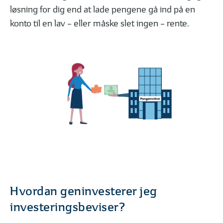
løsning for dig end at lade pengene gå ind på en
konto til en lav – eller måske slet ingen – rente.
01
02
| 06
LÆST
| 06
Hvad er en aktie?
Hvad er en obliga
GODT I GANG MED INVESTERING
Hvordan geninvesterer jeg
investeringsbeviser?
01
02
| 07
LÆST
| 07