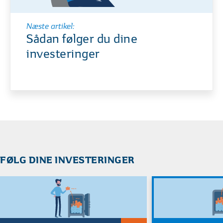
Næste artikel:
Sådan følger du dine
investeringer
01
02
| 05
LÆST
| 05
Forskellen på afkast og udbytte
Kort om geninves
MERE VIDEN OM INVESTERING
FØLG DINE INVESTERINGER
01
02
| 04
LÆST
| 04