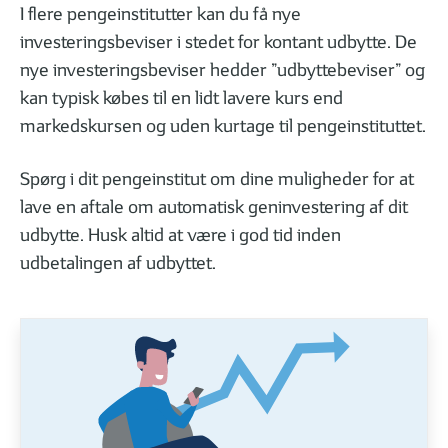
I flere pengeinstitutter kan du få nye
Sådan bruger du din rådgiver
Derfor skal du til
investeringsbeviser i stedet for kontant udbytte. De
nye investeringsbeviser hedder ”udbyttebeviser” og
kan typisk købes til en lidt lavere kurs end
markedskursen og uden kurtage til pengeinstituttet.
DET FÅR DU I EN INVESTERINGSFORENING
Spørg i dit pengeinstitut om dine muligheder for at
lave en aftale om automatisk geninvestering af dit
udbytte. Husk altid at være i god tid inden
udbetalingen af udbyttet.
01
02
| 06
LÆST
| 06
Hvad er et investeringsbevis?
De 6 mest alminde
FØLG DINE INVESTERINGER