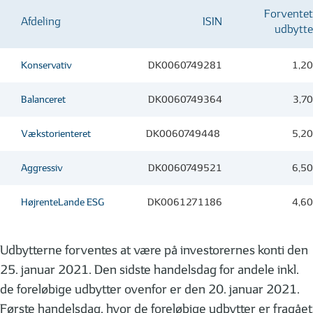
Forventet
Afdeling
ISIN
udbytte
Konservativ
DK0060749281
1,20
Balanceret
DK0060749364
3,70
Vækstorienteret
DK0060749448
5,20
Aggressiv
DK0060749521
6,50
HøjrenteLande ESG
DK0061271186
4,60
Udbytterne forventes at være på investorernes konti den
25. januar 2021. Den sidste handelsdag for andele inkl.
de foreløbige udbytter ovenfor er den 20. januar 2021.
Første handelsdag, hvor de foreløbige udbytter er fragået