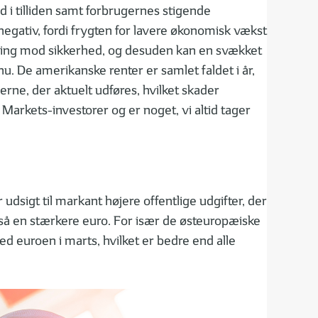
d i tilliden samt forbrugernes stigende
 negativ, fordi frygten for lavere økonomisk vækst
øgning mod sikkerhed, og desuden kan en svækket
dnu. De amerikanske renter er samlet faldet i år,
rne, der aktuelt udføres, hvilket skader
 Markets-investorer og er noget, vi altid tager
dsigt til markant højere offentlige udgifter, der
så en stærkere euro. For især de østeuropæiske
ed euroen i marts, hvilket er bedre end alle