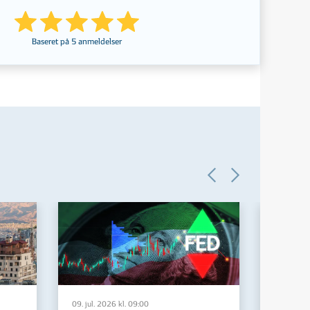
Baseret på
5
anmeldelser
09. jul. 2026 kl. 09:00
29. jun. 2