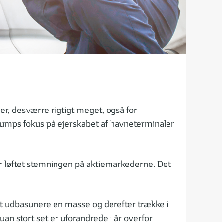
r, desværre rigtigt meget, også for
 Trumps fokus på ejerskabet af havneterminaler
ar løftet stemningen på aktiemarkederne. Det
 at udbasunere en masse og derefter trække i
uan stort set er uforandrede i år overfor