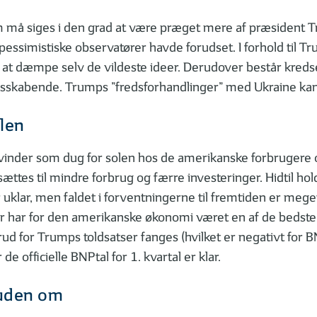
m må siges i den grad at være præget mere af præsident Trum
imistiske observatører havde forudset. I forhold til Tru
l at dæmpe selv de vildeste ideer. Derudover består kre
lidsskabende. Trumps ”fredsforhandlinger” med Ukraine ka
olen
orsvinder som dug for solen hos de amerikanske forbrugere 
sættes til mindre forbrug og færre investeringer. Hidtil h
uklar, men faldet i forventningerne til fremtiden er meget 
har for den amerikanske økonomi været en af de bedste til 
ud for Trumps toldsatser fanges (hvilket er negativt for
 de officielle BNPtal for 1. kvartal er klar.
 uden om