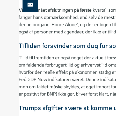
Vi har nu nået afslutningen på første kvartal, so
fanger hans opmærksomhed, end selv de mest pess
denne omgang ’Home Alone’, og der er ingen ti
også af personer med agendaer, der ikke er til
Tilliden forsvinder som dug for s
Tillid til fremtiden er også noget der aktuelt f
om faldende forbrugertillid og erhvervstillid om
hvorfor den reelle effekt på økonomien stadig er 
Fed GDP Now indikatoren været. Denne indikator 
men om faldet måske skyldes, at øget import for
er positivt for BNP) ikke gør, bliver først klart, når
Trumps afgifter svære at komme