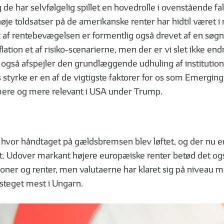
 har selvfølgelig spillet en hovedrolle i ovenstående fal
øje toldsatser på de amerikanske renter har hidtil været i
get af rentebevægelsen er formentlig også drevet af en s
flation et af risiko-scenarierne, men der er vi slet ikke en
også afspejler den grundlæggende udhuling af institutione
 styrke er en af de vigtigste faktorer for os som Emerging
 mere og mere relevant i USA under Trump.
 hvor håndtaget på gældsbremsen blev løftet, og der nu er u
et. Udover markant højere europæiske renter betød det og
ioner og renter, men valutaerne har klaret sig på niveau m
 steget mest i Ungarn.