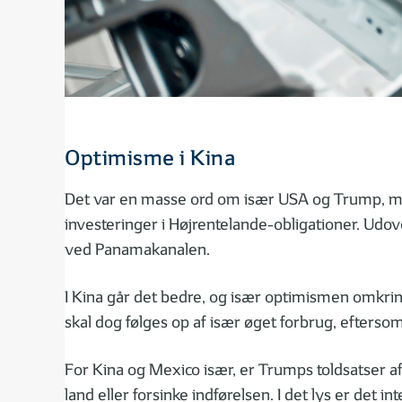
Optimisme i Kina
Det var en masse ord om især USA og Trump, men
investeringer i Højrentelande-obligationer. Udov
ved Panamakanalen.
I Kina går det bedre, og især optimismen omkrin
skal dog følges op af især øget forbrug, efterso
For Kina og Mexico især, er Trumps toldsatser a
land eller forsinke indførelsen. I det lys er det