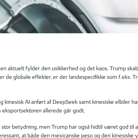
 aktuelt fylder den usikkerhed og det kaos, Trump skabe
er de globale effekter, er der landespecifikke som f.eks.
g kinesisk AI anført af DeepSeek samt kinesiske elbiler h
m eksportsektoren allerede går godt.
f stor betydning, men Trump har også hidtil været god til
 interessant, at både den mexicanske peso og den kinesiske y