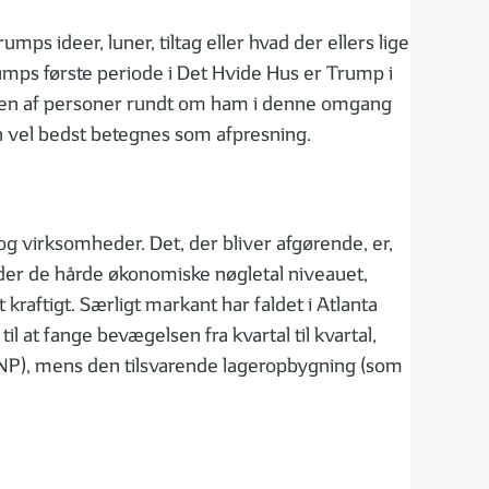
ps ideer, luner, tiltag eller hvad der ellers lige
mps første periode i Det Hvide Hus er Trump i
dsen af personer rundt om ham i denne omgang
n vel bedst betegnes som afpresning.
og virksomheder. Det, der bliver afgørende, er,
older de hårde økonomiske nøgletal niveauet,
kraftigt. Særligt markant har faldet i Atlanta
at fange bevægelsen fra kvartal til kvartal,
 BNP), mens den tilsvarende lageropbygning (som