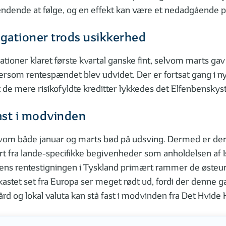
pændende at følge, og en effekt kan være et nedadgående p
ligationer trods usikkerhed
gationer klaret første kvartal ganske fint, selvom marts g
tersom rentespændet blev udvidet. Der er fortsat gang i ny
t de mere risikofyldte kreditter lykkedes det Elfenbenskyst
ast i modvinden
selvom både januar og marts bød på udsving. Dermed er der i
rt fra lande-specifikke begivenheder som anholdelsen af I
 mens rentestigningen i Tyskland primært rammer de østeu
kastet set fra Europa ser meget rødt ud, fordi der denne 
hård og lokal valuta kan stå fast i modvinden fra Det Hvide 