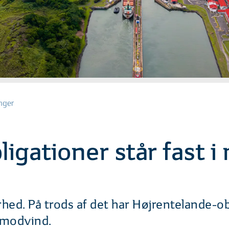
nger
igationer står fast 
ed. På trods af det har Højrentelande-obl
t modvind.