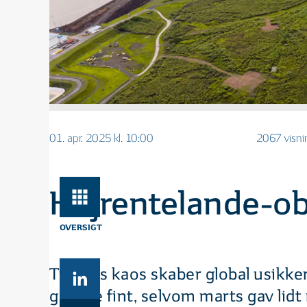
01. apr. 2025 kl. 10:00
2067 visni
Højrentelande-obl
OVERSIGT
Trumps kaos skaber global usikkerh
ganske fint, selvom marts gav lid