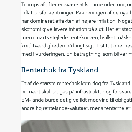
Trumps afgifter er svære at komme uden om, og de
inflationsforventninger. Påvirkningen af de nye h
har domineret effekten af højere inflation. No
økonomi give lavere inflation på sigt. Her er stag
men i marts stejlede rentekurven, hvilket måske 
kreditværdigheden på langt sigt. Institutionernes
med i vurderingen. En betragtning, som bliver
Rentechok fra Tyskland
Et af de største rentechok kom dog fra Tyskland,
primært skal bruges på infrastruktur og forsvar
EM-lande burde det give lidt modvind til obligat
andre højrentelande-valutaer, mens renterne er