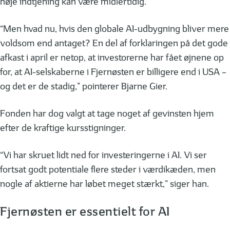
høje indtjening kan være midlertidig.
“Men hvad nu, hvis den globale AI-udbygning bliver mere
voldsom end antaget? En del af forklaringen på det gode
afkast i april er netop, at investorerne har fået øjnene op
for, at AI-selskaberne i Fjernøsten er billigere end i USA –
og det er de stadig,” pointerer Bjarne Gier.
Fonden har dog valgt at tage noget af gevinsten hjem
efter de kraftige kursstigninger.
“Vi har skruet lidt ned for investeringerne i AI. Vi ser
fortsat godt potentiale flere steder i værdikæden, men
nogle af aktierne har løbet meget stærkt,” siger han.
Fjernøsten er essentielt for AI