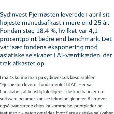
Sydinvest Fjernøsten leverede i april sit
højeste månedsafkast i mere end 25 år.
Fonden steg 18,4 %, hvilket var 4,1
procentpoint bedre end benchmark. Det
var især fondens eksponering mod
asiatiske selskaber i AI-værdikæden, der
trak afkastet op.
I marts kunne man på sydinvest.dk læse artiklen
“Fjernøsten leverer fundamentet til AI”. Her var
budskabet, at kunstig intelligens ikke kun handler om
software og amerikanske teknologigiganter. AI kræver
også avancerede chips, hukommelse, printplader og
testudstyr – netop områder, hvor flere asiatiske selskaber