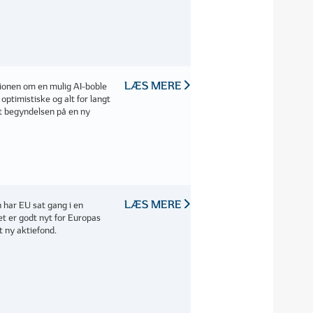
LÆS MERE
sionen om en mulig AI-boble
optimistiske og alt for langt
et begyndelsen på en ny
LÆS MERE
n har EU sat gang i en
t er godt nyt for Europas
t ny aktiefond.