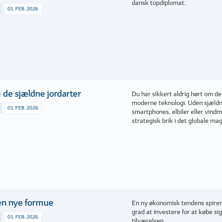
dansk topdiplomat.
01. FEB. 2026
de sjældne jordarter
Du har sikkert aldrig hørt om d
moderne teknologi. Uden sjældne
01. FEB. 2026
smartphones, elbiler eller vindm
strategisk brik i det globale mag
en nye formue
En ny økonomisk tendens spirer 
grad at investere for at købe sig t
01. FEB. 2026
tilværelsen.