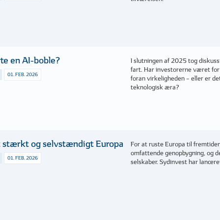
gte en AI-boble?
I slutningen af 2025 tog diskus
fart. Har investorerne været for 
01. FEB. 2026
foran virkeligheden – eller er d
teknologisk æra?
et stærkt og selvstændigt Europa
For at ruste Europa til fremtide
omfattende genopbygning, og de
01. FEB. 2026
selskaber. Sydinvest har lancere