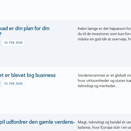
ad er din plan for din
Inden længe er det højsæson for
?
du til de investorer, som kan fo
måske en god idé at overveje, hv
01. FEB. 2026
 er blevet big business
Verdensrummet er et globalt ma
hvor virksomheder og stater kæ
01. FEB. 2026
teknologi og markeder.
il udfordrer den gamle verdens­
Magt, teknologi og handel er cen
balance, hvor Europa står i en u