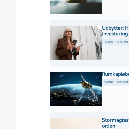
Udbytter: Hv
investering
DIGITAL HORISONT
Rumkapløbet
DIGITAL HORISONT
Stormagtssp
orden