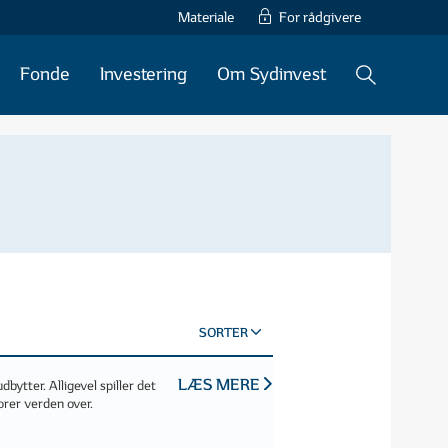
Materiale
For rådgivere
Fonde
Investering
Om Sydinvest
SORTER
LÆS MERE
dbytter. Alligevel spiller det
torer verden over.