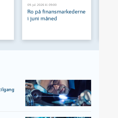
09. jul. 2026 kl. 09:00
29. jun. 2
Ro på finansmarkederne
Europ
i juni måned
fremt
tilgang