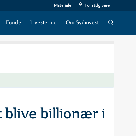
Materiale
For rådgivere
Fonde
Investering
Om Sydinvest
 blive billionær i