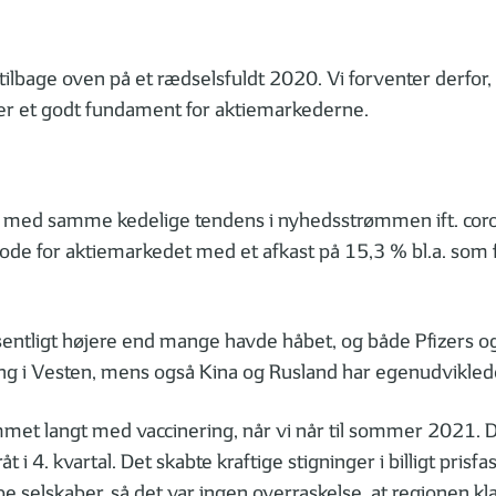
bage oven på et rædselsfuldt 2020. Vi forventer derfor, at 
 der et godt fundament for aktiemarkederne.
d med samme kedelige tendens i nyhedsstrømmen ift. coro
ode for aktiemarkedet med et afkast på 15,3 % bl.a. som f
væsentligt højere end mange havde håbet, og både Pfizers 
gang i Vesten, mens også Kina og Rusland har egenudviklede
mmet langt med vaccinering, når vi når til sommer 2021. Det
i 4. kvartal. Det skabte kraftige stigninger i billigt prisfa
elskaber, så det var ingen overraskelse, at regionen klare