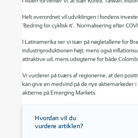
I Asien forventer vi, at især Korea, Taiwan, Ind
Helt overordnet vil udviklingen i fondens invest
’Bedring for cyklisk it’, ’Normalisering efter CO
I Latinamerika ser vi især på nøgletallene for Bras
industriproduktionen højt, mens også inflationsud
attraktive ud, mens udsigterne for både Colomb
Vi vurderer på tværs af regionerne, at den posi
kan give en medvind på de nye aktiemarkeder i 2
aktierne på Emerging Markets.
Hvordan vil du
vurdere artiklen?