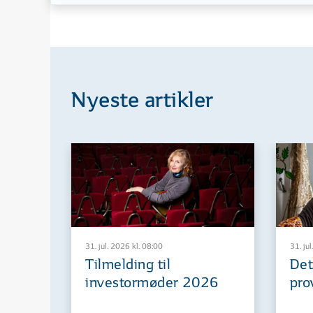
Nyeste artikler
31. jul. 2026 kl. 08:00
31. jul
Tilmelding til
Det
investormøder 2026
pro