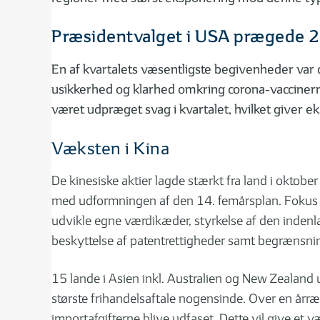
Præsidentvalget i USA prægede 
En af kvartalets væsentligste begivenheder var 
usikkerhed og klarhed omkring corona-vaccinerne u
været udpræget svag i kvartalet, hvilket giver 
Væksten i Kina
De kinesiske aktier lagde stærkt fra land i oktober
med udformningen af den 14. femårsplan. Fokus er
udvikle egne værdikæder, styrkelse af den indenl
beskyttelse af patentrettigheder samt begrænsni
15 lande i Asien inkl. Australien og New Zealand 
største frihandelsaftale nogensinde. Over en årr
importafgifterne blive udfaset. Dette vil give et v