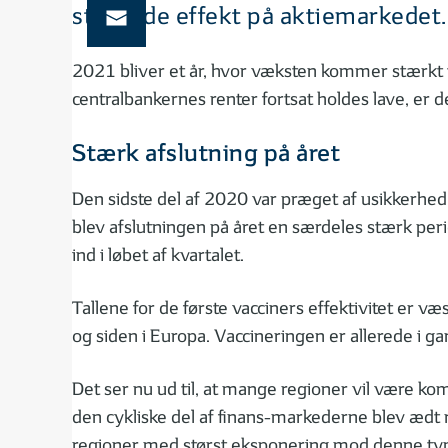
styrende effekt på aktiemarkedet.
2021 bliver et år, hvor væksten kommer stærkt til
centralbankernes renter fortsat holdes lave, er
Stærk afslutning på året
Den sidste del af 2020 var præget af usikkerhe
blev afslutningen på året en særdeles stærk peri
ind i løbet af kvartalet.
Tallene for de første vacciners effektivitet er 
og siden i Europa. Vaccineringen er allerede i 
Det ser nu ud til, at mange regioner vil være ko
den cykliske del af finans-markederne blev ædt råt 
regioner med størst eksponering mod denne type s