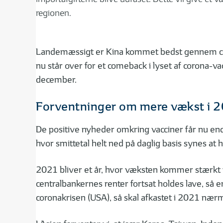
regionen.
Landemæssigt er Kina kommet bedst gennem coro
nu står over for et comeback i lyset af corona-va
december.
Forventninger om mere vækst i 
De positive nyheder omkring vacciner får nu en
hvor smittetal helt ned på daglig basis synes at
2021 bliver et år, hvor væksten kommer stærkt til
centralbankernes renter fortsat holdes lave, så
coronakrisen (USA), så skal afkastet i 2021 næ