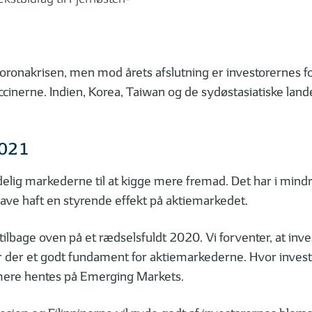
nakrisen, men mod årets afslutning er investorernes fok
ccinerne. Indien, Korea, Taiwan og de sydøstasiatiske land
2021
delig markederne til at kigge mere fremad. Det har i min
 have haft en styrende effekt på aktiemarkedet.
bage oven på et rædselsfuldt 2020. Vi forventer, at invest
 er der et godt fundament for aktiemarkederne. Hvor inves
rmere hentes på Emerging Markets.