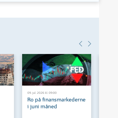
09. jul. 2026 kl. 09:00
29. jun. 2
Ro på finansmarkederne
Europ
i juni måned
fremt