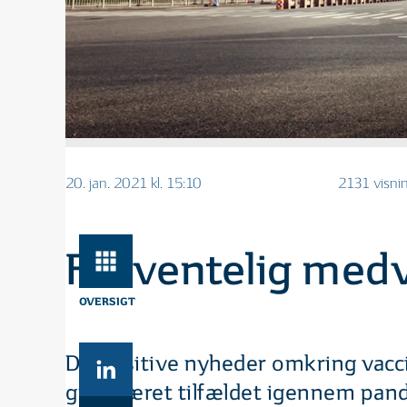
20. jan. 2021 kl. 15:10
2131 visni
Forventelig medv
OVERSIGT
De positive nyheder omkring vacci
grad været tilfældet igennem pande