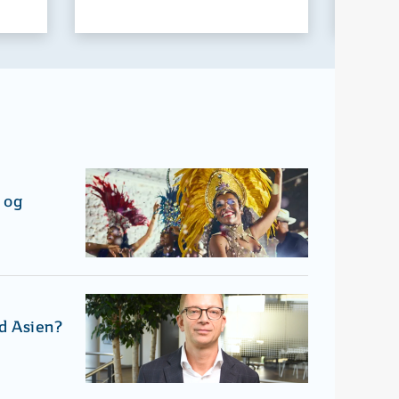
 og
od Asien?