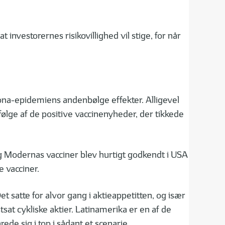
investorernes risikovillighed vil stige, for når
na-epidemiens andenbølge effekter. Alligevel
ølge af de positive vaccinenyheder, der tikkede
og Modernas vacciner blev hurtigt godkendt i USA
 vacciner.
 satte for alvor gang i aktieappetitten, og især
stsat cykliske aktier. Latinamerika er en af de
de sig i top i sådant et scenarie.