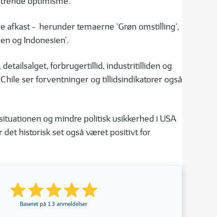
omstrende optimisme.
ve afkast - herunder temaerne ’Grøn omstilling’,
ien og Indonesien’.
etailsalget, forbrugertillid, industritilliden og
Chile ser forventninger og tillidsindikatorer også
ituationen og mindre politisk usikkerhed i USA
et historisk set også været positivt for
Baseret på
13
anmeldelser