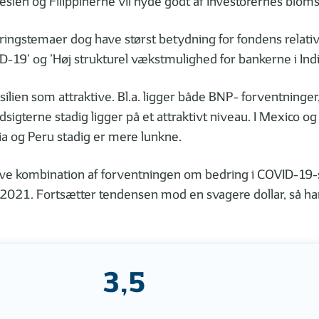
onesien og Filippinerne vil nyde godt af investorernes bl
eringstemaer dog have størst betydning for fondens relati
VID-19’ og ’Høj strukturel vækstmulighed for bankerne i Ind
ilien som attraktive. Bl.a. ligger både BNP- forventninger, d
sigterne stadig ligger på et attraktivt niveau. I Mexico og 
ia og Peru stadig er mere lunkne.
tive kombination af forventningen om bedring i COVID-19-s
021. Fortsætter tendensen mod en svagere dollar, så har d
3,5