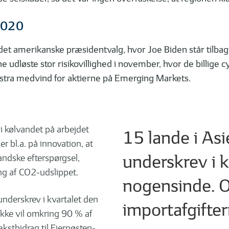
2020
det amerikanske præsidentvalg, hvor Joe Biden står tilbag
dløste stor risikovillighed i november, hvor de billige cy
ekstra medvind for aktierne på Emerging Markets.
 i kølvandet på arbejdet
15 lande i Asi
 bl.a. på innovation, at
underskrev i k
andske efterspørgsel,
ng af CO2-udslippet.
nogensinde. O
underskrev i kvartalet den
importafgifter
ække vil omkring 90 % af
ækstbidrag til Fjernøsten-