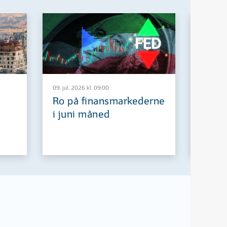
09. jul. 2026 kl. 09:00
29. jun. 2
Ro på finansmarkederne
Europ
i juni måned
fremt