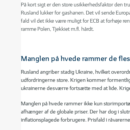
På kort sigt er den store usikkerhedsfaktor den tr
Rusland lukker for gashanen. Det vil sende Europa 
fald vil det ikke være muligt for ECB at forhøje r
ramme Polen, Tjekkiet m.fl. hårdt.
Manglen på hvede rammer de fle
Rusland angriber stadig Ukraine, hvilket overor
udfordringerne store. Krigen kommer formentlig ti
ukrainerne desværre fortsætte med at lide. Krig
Manglen på hvede rammer ikke kun storimportører
afhænger af de globale priser. Der har dog i slu
inflationsplagede forbrugere. Prisfald i råvarern