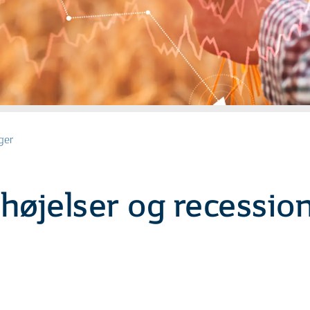
ger
orhøjelser og recessi