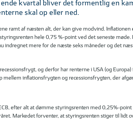
ende kvartal bliver det formentlig en ka
nterne skal op eller ned.
ne ramt af næsten alt, der kan give modvind. Inflationen er
yringsrenten hele 0,75 %-point ved det seneste møde. De 
t nu indregnet mere for de næste seks måneder og det næste
recessionsfrygt, og derfor har renterne i USA (og Europa) i 
mellem inflationsfrygten og recessionsfrygten, der afgør,
CB, efter alt at dømme styringsrenten med 0,25%-point på
råret. Markedet forventer, at styringsrenten stiger til lidt