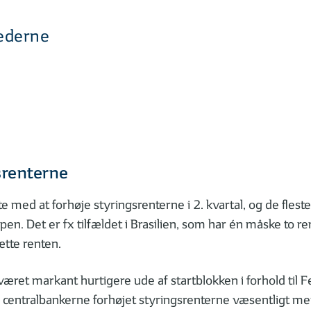
kederne
srenterne
e med at forhøje styringsrenterne i 2. kvartal, og de fleste 
 Det er fx tilfældet i Brasilien, som har én måske to ren
ætte renten.
æret markant hurtigere ude af startblokken i forhold til F
 centralbankerne forhøjet styringsrenterne væsentligt me