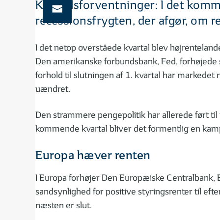
Kvartalsforventninger: I det komm
recessionsfrygten, der afgør, om re
I det netop overståede kvartal blev højrentelande
Den amerikanske forbundsbank, Fed, forhøjede st
forhold til slutningen af 1. kvartal har markede
uændret.
Den strammere pengepolitik har allerede ført til 
kommende kvartal bliver det formentlig en kamp 
Europa hæver renten
I Europa forhøjer Den Europæiske Centralbank, E
sandsynlighed for positive styringsrenter til efte
næsten er slut.