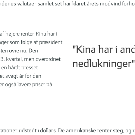
ndenes valutaer samlet set har klaret årets modvind forho
 højere renter. Kina har i
nger som følge af præsident
"Kina har i an
sten ovre nu. Den
3. kvartal, men overordnet
nedlukninger"
 en hårdt presset
t svagt år for den
r også lavere priser på
ationer udstedt i dollars. De amerikanske renter steg, og 