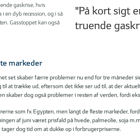
uende gaskrise, hvis
"På kort sigt 
i en dyb recession, og i så
enten. Gasstoppet kan også
truende gaskr
ste markeder
dnet set skaber færre problemer nu end for tre måneder si
l at trække ud, eftersom det ikke ser ud til, at der aktue
en skaber dog også problemer i resten af verden, fordi ek
ne som fx Egypten, men langt de fleste markeder, fordi d
tningen af juni været prisfald på hvede, palmeolie, soja m.
e tager dog tid om at dukke op i forbrugerpriserne.