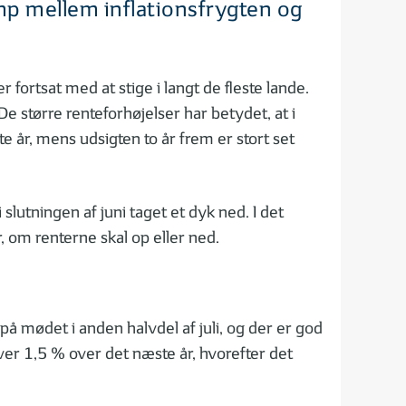
mp mellem inflationsfrygten og
 fortsat med at stige i langt de fleste lande.
større renteforhøjelser har betydet, at i
 år, mens udsigten to år frem er stort set
slutningen af juni taget et dyk ned. I det
 om renterne skal op eller ned.
 mødet i anden halvdel af juli, og der er god
 over 1,5 % over det næste år, hvorefter det