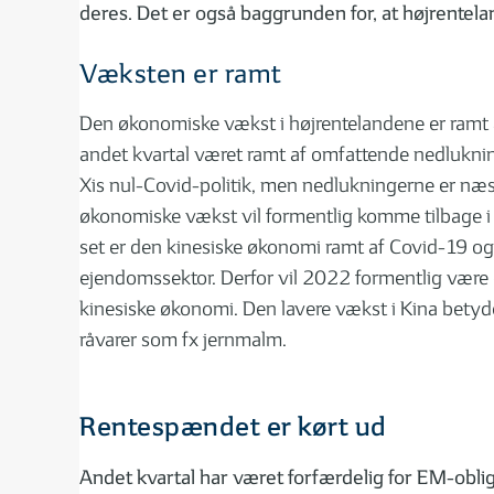
deres. Det er også baggrunden for, at højrentela
Væksten er ramt
Den økonomiske vækst i højrentelandene er ramt af
andet kvartal været ramt af omfattende nedlukni
Xis nul-Covid-politik, men nedlukningerne er næ
økonomiske vækst vil formentlig komme tilbage i 
set er den kinesiske økonomi ramt af Covid-19 og
ejendomssektor. Derfor vil 2022 formentlig være e
kinesiske økonomi. Den lavere vækst i Kina betyde
råvarer som fx jernmalm.
Rentespændet er kørt ud
Andet kvartal har været forfærdelig for EM-oblig