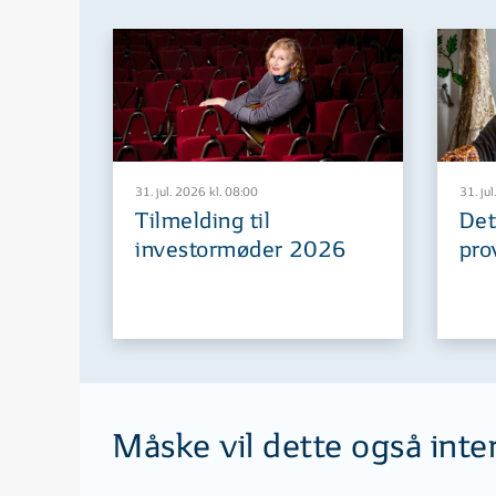
31. jul. 2026 kl. 08:00
31. jul
Tilmelding til
Det
investormøder 2026
pro
Måske vil dette også inte