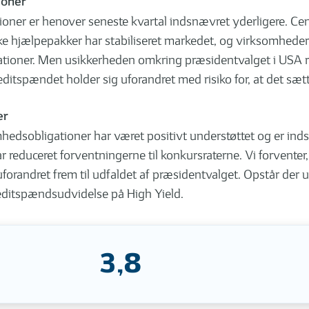
ioner
oner er henover seneste kvartal indsnævret yderligere. C
ske hjælpepakker har stabiliseret markedet, og virksomhedern
oner. Men usikkerheden omkring præsidentvalget i USA risik
ditspændet holder sig uforandret med risiko for, at det sætte
er
dsobligationer har været positivt understøttet og er inds
educeret forventningerne til konkursraterne. Vi forventer,
randret frem til udfaldet af præsidentvalget. Opstår der u
kreditspændsudvidelse på High Yield.
3,8