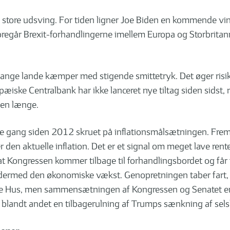
e store udsving. For tiden ligner Joe Biden en kommende vind
foregår Brexit-forhandlingerne imellem Europa og Storbritann
mange lande kæmper med stigende smittetryk. Det øger risi
æiske Centralbank har ikke lanceret nye tiltag siden sidst,
den længe.
e gang siden 2012 skruet på inflationsmålsætningen. Fremo
r den aktuelle inflation. Det er et signal om meget lave rent
, at Kongressen kommer tilbage til forhandlingsbordet og f
g dermed den økonomiske vækst. Genopretningen taber fart,
ide Hus, men sammensætningen af Kongressen og Senatet er 
 blandt andet en tilbagerulning af Trumps sænkning af sel