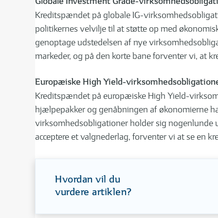
Globale Investment Grade-virksomhedsobligat
Kreditspændet på globale IG-virksomhedsobligati
politikernes velvilje til at støtte op med økonomi
genoptage udstedelsen af nye virksomhedsobligati
markeder, og på den korte bane forventer vi, at kre
Europæiske High Yield-virksomhedsobligation
Kreditspændet på europæiske High Yield-virksomhe
hjælpepakker og genåbningen af økonomierne har r
virksomhedsobligationer holder sig nogenlunde ufo
acceptere et valgnederlag, forventer vi at se en 
Hvordan vil du
vurdere artiklen?