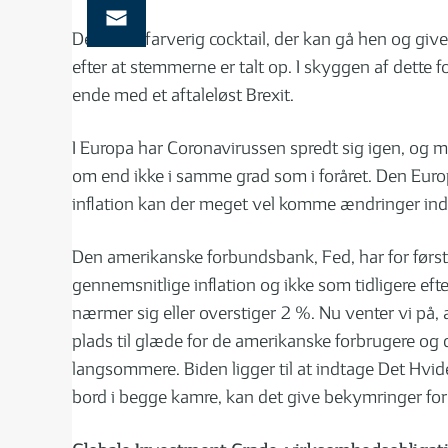
Det er en farverig cocktail, der kan gå hen og giv
efter at stemmerne er talt op. I skyggen af dette 
ende med et aftaleløst Brexit.
I Europa har Coronavirussen spredt sig igen, og 
om end ikke i samme grad som i foråret. Den Europ
inflation kan der meget vel komme ændringer in
Den amerikanske forbundsbank, Fed, har for først
gennemsnitlige inflation og ikke som tidligere efte
nærmer sig eller overstiger 2 %. Nu venter vi på
plads til glæde for de amerikanske forbrugere o
langsommere. Biden ligger til at indtage Det Hv
bord i begge kamre, kan det give bekymringer for