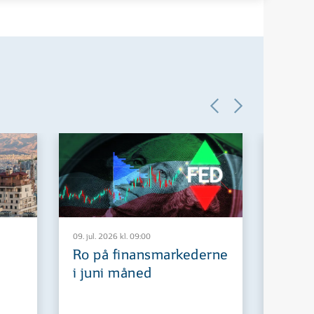
09. jul. 2026 kl. 09:00
29. jun. 2
Ro på finansmarkederne
Europ
i juni måned
fremt