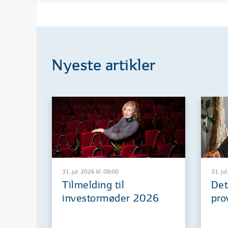
Nyeste artikler
31. jul. 2026 kl. 08:00
31. jul
Tilmelding til
Det
investormøder 2026
pro