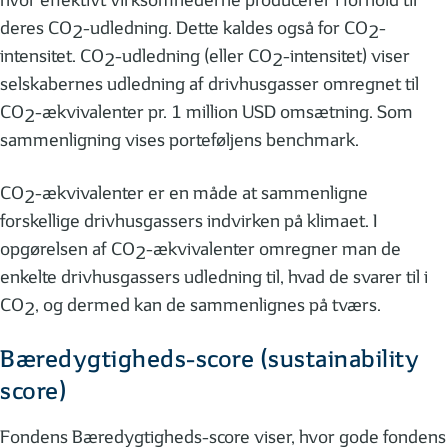
hvor effektivt virksomhederne producerer i forhold til
deres CO
-udledning. Dette kaldes også for CO
-
2
2
intensitet. CO
-udledning (eller CO
-intensitet) viser
2
2
selskabernes udledning af drivhusgasser omregnet til
CO
-ækvivalenter pr. 1 million USD omsætning. Som
2
sammenligning vises porteføljens benchmark.
CO
-ækvivalenter er en måde at sammenligne
2
forskellige drivhusgassers indvirken på klimaet. I
opgørelsen af CO
-ækvivalenter omregner man de
2
enkelte drivhusgassers udledning til, hvad de svarer til i
CO
, og dermed kan de sammenlignes på tværs.
2
Bæredygtigheds-score (sustainability
score)
Fondens Bæredygtigheds-score viser, hvor gode fondens