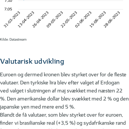
7,10
7,05
31-03-2023
13-04-2023
26-04-2023
09-05-2023
22-05-2023
02-06-2023
15-06-2023
28-06-2023
Kilde: Datastream
Valutarisk udvikling
Euroen og dermed kronen blev styrket over for de fleste
valutaer. Den tyrkiske lira blev efter valget af Erdogan
ved valget i slutningen af maj svækket med næsten 22
%. Den amerikanske dollar blev svækket med 2 % og den
japanske yen med mere end 5 %.
Blandt de få valutaer, som blev styrket over for euroen,
finder vi brasilianske real (+3,5 %) og sydafrikanske rand