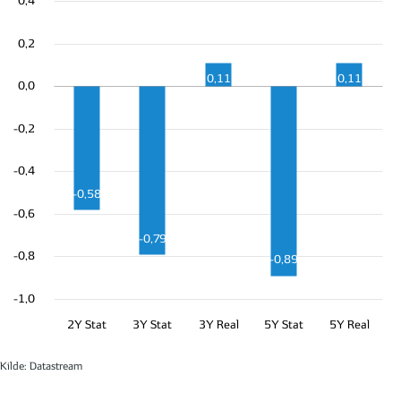
0,4
0,2
0,11
0,11
0,0
-0,2
-0,4
-0,58
-0,6
-0,79
-0,8
-0,89
-1,0
2Y Stat
3Y Stat
3Y Real
5Y Stat
5Y Real
Kilde: Datastream