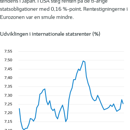
tendens i Japan. I USA steg renten på de ti-årige
statsobligationer med 0,16 %-point. Rentestigningerne i
Eurozonen var en smule mindre.
Udviklingen i internationale statsrenter (%)
7,55
7,50
7,45
7,40
7,35
7,30
7,25
7,20
7,15