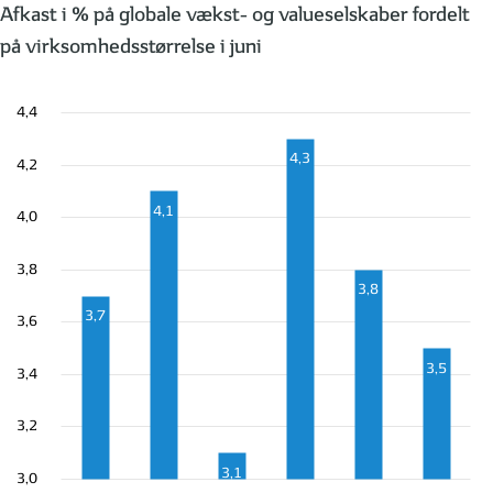
Afkast i % på globale vækst- og valueselskaber fordelt
på virksomhedsstørrelse i juni
4,4
4,3
4,2
4,1
4,0
3,8
3,8
3,7
3,6
3,5
3,4
3,2
3,1
3,0