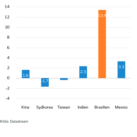
14
13,4
12
10
8
6
4
3,3
2
2,3
-0,4
1,6
0
-1,7
-2
-4
Kina
Sydkorea
Taiwan
Indien
Brasilien
Mexico
Kilde: Datastream