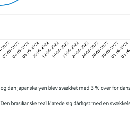
2
4-2022
02-05-2022
04-05-2022
06-05-2022
10-05-2022
12-05-2022
16-05-2022
18-05-2022
20-05-2022
24-05-2022
26-05-2022
30-05-2022
01-06-2022
03-06
 og den japanske yen blev svækket med 3 % over for dan
en brasilianske real klarede sig dårligst med en svækkels