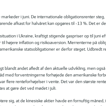
e markeder i juni. De internationale obligationsrenter ste
svarende afkast for halvåret kan opgøres til -13 %. Det er d
ation i Ukraine, kraftigt stigende gaspriser op til juni eft
 til højere inflation og risikoaversion. Merrenterne på obl
erikanske statsobligationer er derfor steget. Udbredt reces
gt blandt andet afledt af den aktuelle udvikling, men også
 i tråd med forventningerne forhøjede den amerikanske fo
ar flere renteforhøjelser i vente. Det var den største ren
es at gøre det ved mødet i juli.
otere sig, at de kinesiske aktier havde en fornuftig måned