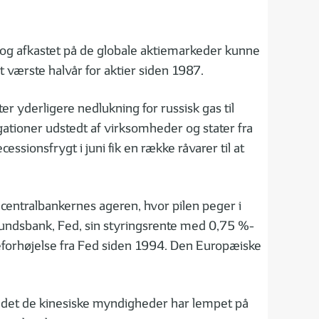
g, og afkastet på de globale aktiemarkeder kunne
et værste halvår for aktier siden 1987.
er yderligere nedlukning for russisk gas til
igationer udstedt af virksomheder og stater fra
sionsfrygt i juni fik en række råvarer til at
 centralbankernes ageren, hvor pilen peger i
rbundsbank, Fed, sin styringsrente med 0,75 %-
teforhøjelse fra Fed siden 1994. Den Europæiske
, idet de kinesiske myndigheder har lempet på