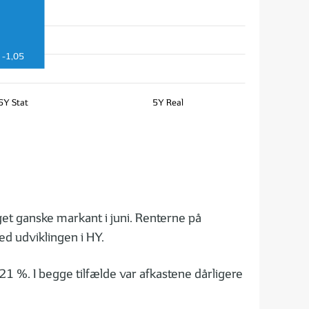
-1,05
5Y Stat
5Y Real
get ganske markant i juni. Renterne på
ed udviklingen i HY.
1 %. I begge tilfælde var afkastene dårligere