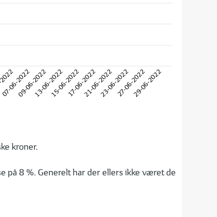
-2022
07-06-2022
09-06-2022
13-06-2022
15-06-2022
17-06-2022
21-06-2022
23-06-2022
27-06-2022
29-06-2022
ske kroner.
e på 8 %. Generelt har der ellers ikke været de