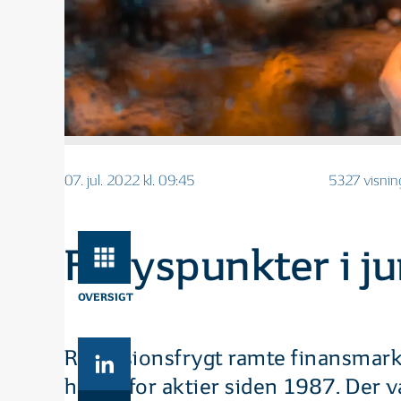
07. jul. 2022 kl. 09:45
5327 visnin
Få lyspunkter i j
OVERSIGT
Recessionsfrygt ramte finansmark
halvår for aktier siden 1987. Der 