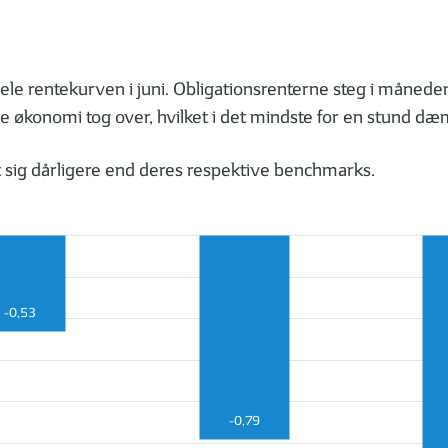
le rentekurven i juni. Obligationsrenterne steg i månedens
le økonomi tog over, hvilket i det mindste for en stund d
 sig dårligere end deres respektive benchmarks.
-0,53
-0,79