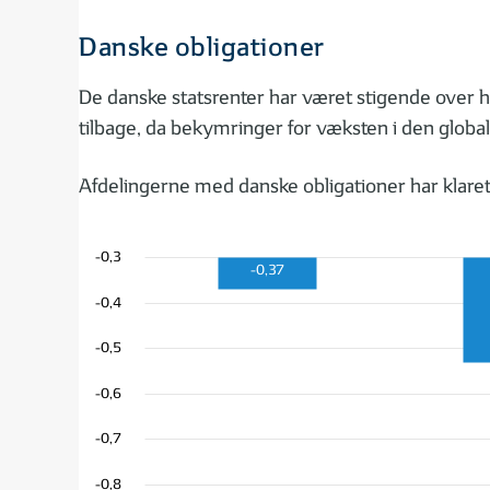
Danske obligationer
De danske statsrenter har været stigende over he
tilbage, da bekymringer for væksten i den globa
Afdelingerne med danske obligationer har klaret
-0,3
-0,37
-0,4
-0,5
-0,6
-0,7
-0,8