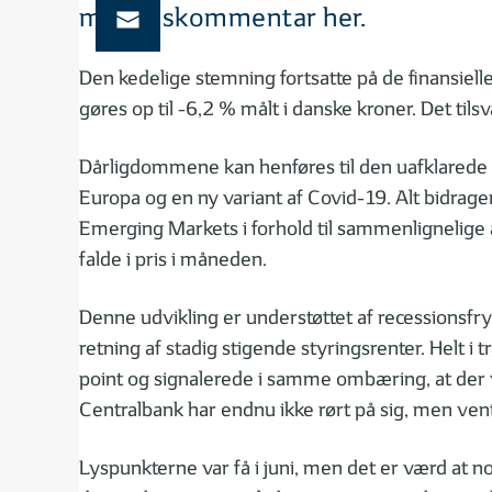
månedskommentar her.
Den kedelige stemning fortsatte på de finansiell
gøres op til -6,2 % målt i danske kroner. Det til
Dårligdommene kan henføres til den uafklarede situ
Europa og en ny variant af Covid-19. Alt bidrager
Emerging Markets i forhold til sammenlignelige am
falde i pris i måneden.
Denne udvikling er understøttet af recessionsfry
retning af stadig stigende styringsrenter. Helt
point og signalerede i samme ombæring, at der v
Centralbank har endnu ikke rørt på sig, men vent
Lyspunkterne var få i juni, men det er værd at n