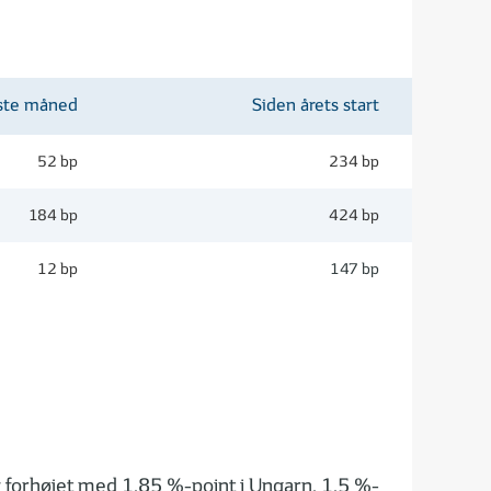
ste måned
Siden årets start
52 bp
234 bp
184 bp
424 bp
12 bp
147 bp
v forhøjet med 1,85 %-point i Ungarn, 1,5 %-