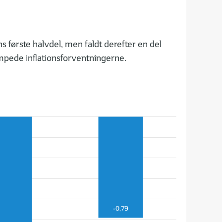
 første halvdel, men faldt derefter en del
æmpede inflationsforventningerne.
-0,79