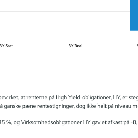
3Y Stat
3Y Real
evirket, at renterne på High Yield-obligationer, HY, er ste
å ganske pæne rentestigninger, dog ikke helt på niveau m
35 %, og Virksomhedsobligationer HY gav et afkast på -8,2