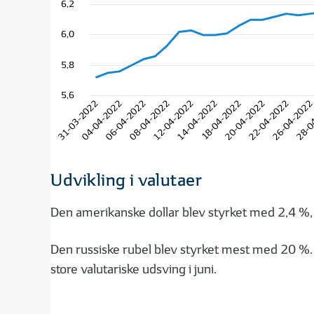
6,2
6,0
5,8
5,6
31-03-2022
04-04-2022
06-04-2022
08-04-2022
12-04-2022
14-04-2022
18-04-2022
20-04-2022
22-04-2022
26-04-202
28-0
Udvikling i valutaer
Den amerikanske dollar blev styrket med 2,4 %,
Den russiske rubel blev styrket mest med 20 %. D
store valutariske udsving i juni.