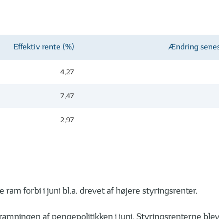
Effektiv rente (%)
Ændring sene
4,27
7,47
2,97
 ram forbi i juni bl.a. drevet af højere styringsrenter.
ramningen af pengepolitikken i juni. Styringsrenterne ble