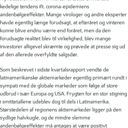
kedelige tendens ift. corona-epidemiens
andenbølgeeffekter. Mange virologer og andre eksperter
havde egentlig længe forudsagt, at efteråret og vinteren
kunne blive endnu værre end foråret, men da den
forudsagte realitet blev til virkelighed, blev mange
investorer alligevel skræmte og prøvede at presse sig ud
af den allerede overfyldte salgsdør.
Som beskrevet i sidste kvartalsrapport vendte de
latinamerikanske aktiemarkeder egentlig primært rundt i
sympati med de globale markeder som følge af store
udbrud i især Europa og USA. Frygten for en stor stigning
i smittetallene udeblev dog til dels i Latinamerika.
Størstedelen af regionens aktiemarkeder ligger på den
sydlige halvkugle, og de mindre slemme
andenbølgeeffekter må antages at være positivt