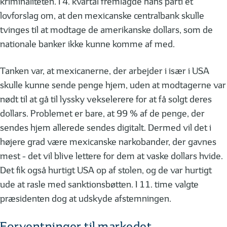
kriminaliteten. I 4. kvartal fremlagde hans parti et
lovforslag om, at den mexicanske centralbank skulle
tvinges til at modtage de amerikanske dollars, som de
nationale banker ikke kunne komme af med.
Tanken var, at mexicanerne, der arbejder i især i USA
skulle kunne sende penge hjem, uden at modtagerne var
nødt til at gå til lyssky vekselerere for at få solgt deres
dollars. Problemet er bare, at 99 % af de penge, der
sendes hjem allerede sendes digitalt. Dermed vil det i
højere grad være mexicanske narkobander, der gavnes
mest - det vil blive lettere for dem at vaske dollars hvide.
Det fik også hurtigt USA op af stolen, og de var hurtigt
ude at rasle med sanktionsbøtten. I 11. time valgte
præsidenten dog at udskyde afstemningen.
Forventninger til markedet