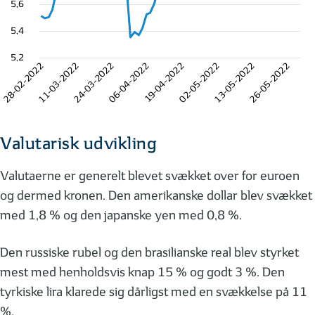
5,6
5,4
5,2
28-02-2022
11-03-2022
24-03-2022
06-04-2022
19-04-2022
02-05-2022
13-05-2022
26-05-2022
Valutarisk udvikling
Valutaerne er generelt blevet svækket over for euroen
og dermed kronen. Den amerikanske dollar blev svækket
med 1,8 % og den japanske yen med 0,8 %.
Den russiske rubel og den brasilianske real blev styrket
mest med henholdsvis knap 15 % og godt 3 %. Den
tyrkiske lira klarede sig dårligst med en svækkelse på 11
%.