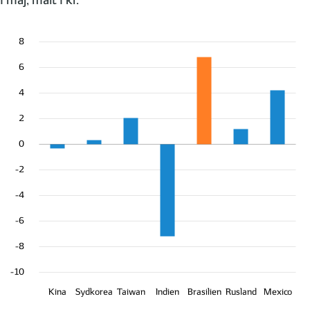
i maj, målt i kr.
8
6
4
2
0
-2
-4
-6
-8
-10
Kina
Sydkorea
Taiwan
Indien
Brasilien
Rusland
Mexico