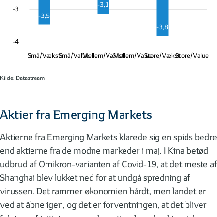
-3,1
-3
-3,5
-3,8
-4
Små/Vækst
Små/Value
Mellem/Vækst
Mellem/Value
Store/Vækst
Store/Value
Kilde: Datastream
Aktier fra Emerging Markets
Aktierne fra Emerging Markets klarede sig en spids bedre
end aktierne fra de modne markeder i maj. I Kina betød
udbrud af Omikron-varianten af Covid-19, at det meste af
Shanghai blev lukket ned for at undgå spredning af
virussen. Det rammer økonomien hårdt, men landet er
ved at åbne igen, og det er forventningen, at det bliver