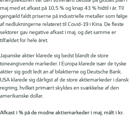
energisektoren var den suverænt bedste på globalt plan i
maj med et afkast på 10,5 % og knap 43 % hidtil i år. Til
gengæld faldt priserne på industrielle metaller som følge
af nedlukningerne relateret til Covid-19 i Kina. De fleste
sektorer gav negative afkast i maj, og det samme er
tilfældet for hele året.
Japanske aktier klarede sig bedst blandt de store
toneangivende markeder. I Europa klarede især de tyske
aktier sig godt ledt an af bilaktierne og Deutsche Bank.
USA klarede sig dårligst af de store aktiemarkeder i dansk
regning, hvilket primært skyldes en svækkelse af den
amerikanske dollar.
Afkast i % på de modne aktiemarkeder i maj, målt i kr.