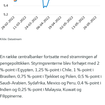
5,4
5,2
28-02-2022
11-03-2022
24-03-2022
06-04-2022
19-04-2022
02-05-2022
13-05-2022
26-05-2022
Kilde: Datastream
En række centralbanker fortsatte med stramningen af
pengepolitikken. Styringsrenterne blev forhøjet med 2
%-point i Egypten, 1,25 %-point i Chile, 1 %-point i
Brasilien, 0,75 %-point i Tjekkiet og Polen, 0,5 %-point i
Saudi-Arabien, Sydafrika, Mexico og Peru, 0,4 %-point i
Indien og 0,25 %-point i Malaysia, Kuwait og
Filippinerne.