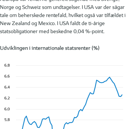
Norge og Schweiz som undtagelser. I USA var der sågar
tale om beherskede rentefald, hvilket også var tilfældet i
New Zealand og Mexico. I USA faldt de ti-årige
statsobligationer med beskedne 0,04 %-point.
Udviklingen i internationale statsrenter (%)
6,8
6,6
6,4
6,2
6,0
5,8