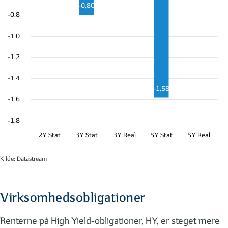
-0,80
-0,8
-1,0
-1,2
-1,4
-1,58
-1,6
-1,8
2Y Stat
3Y Stat
3Y Real
5Y Stat
5Y Real
Kilde: Datastream
Virksomhedsobligationer
Renterne på High Yield-obligationer, HY, er steget mere