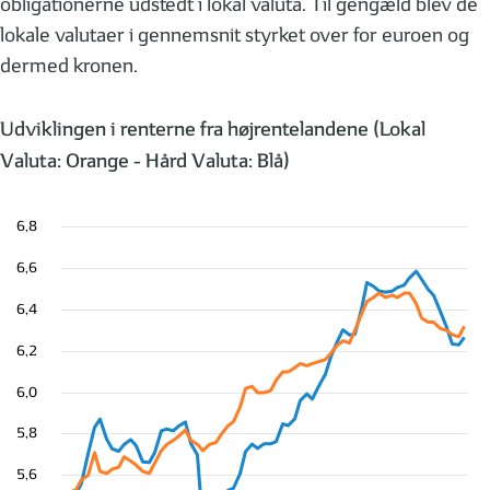
obligationerne udstedt i lokal valuta. Til gengæld blev de
lokale valutaer i gennemsnit styrket over for euroen og
dermed kronen.
Udviklingen i renterne fra højrentelandene (Lokal
Valuta: Orange - Hård Valuta: Blå)
6,8
6,6
6,4
6,2
6,0
5,8
5,6