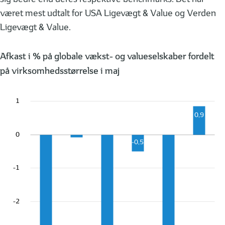
været mest udtalt for USA Ligevægt & Value og Verden
Ligevægt & Value.
Afkast i % på globale vækst- og valueselskaber fordelt
på virksomhedsstørrelse i maj
1
0,9
-0,1
0
-0,5
-1
-2