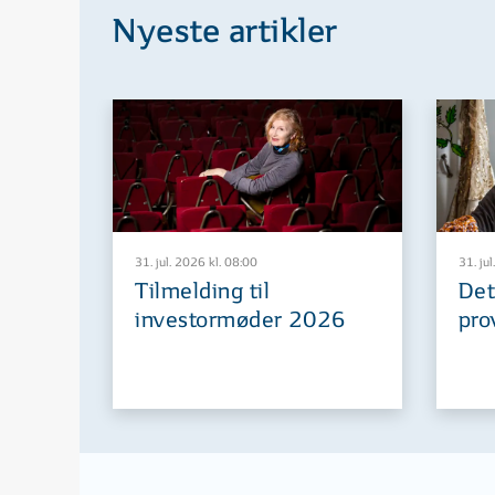
Nyeste artikler
31. jul. 2026 kl. 08:00
31. jul
Tilmelding til
Det
investormøder 2026
pro