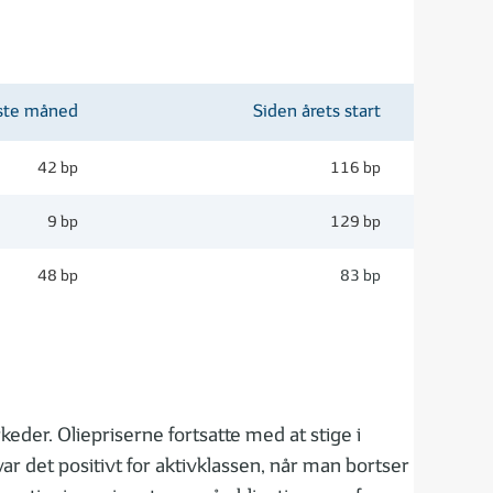
ste måned
Siden årets start
42 bp
116 bp
9 bp
129 bp
48 bp
83 bp
der. Oliepriserne fortsatte med at stige i
ar det positivt for aktivklassen, når man bortser