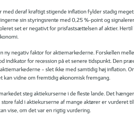
ser med deraf kraftigt stigende inflation fylder stadig me
ngerne sin styringsrente med 0,25 %-point og signalerer f
oleret set er negativt for prisfastsættelsen af aktier. He
økonomi.
 ny negativ faktor for aktiemarkederne. Forskellen mellem
od indikator for recession på et senere tidspunkt. Den pr
for aktiemarkederne – slet ikke med samtidig høj inflation
ilket kan vidne om fremtidig økonomisk fremgang.
emarkedet steg aktiekurserne i de fleste lande. Det hæng
store fald i aktiekurserne af mange aktører er vurderet ti
 kan vise, om det var en rigtig vurdering.