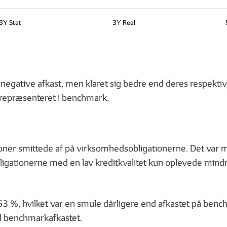
3Y Stat
3Y Real
 negative afkast, men klaret sig bedre end deres respekt
r repræsenteret i benchmark.
oner smittede af på virksomhedsobligationerne. Det var m
ligationerne med en lav kreditkvalitet kun oplevede mindr
,53 %, hvilket var en smule dårligere end afkastet på be
nd benchmarkafkastet.