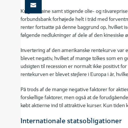
Krig i Ukraine samt stigende olie- og råvarepri
forbundsbank forhøjede helt i tråd med forventni
renter fortsatte på denne baggrund op, hvilket is
følgende nedlukninger af dele af den kinesiske 
Invertering af den amerikanske rentekurve var en
blevet negativ, hvilket af mange tolkes som en g
udsigten til recession er normalt ikke positivt 
rentekurven er blevet stejlere i Europa i år, hv
På trods af de mange negative faktorer for akti
forskellige faktorer, men også at de forudgående 
købt aktierne ind til attraktive kurser. Kun tiden
Internationale statsobligationer