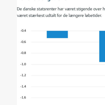
De danske statsrenter har været stigende over he
været stærkest udtalt for de længere løbetider.
-0,4
-0,6
-0,8
-1,0
-1,2
-1,4
-1,6