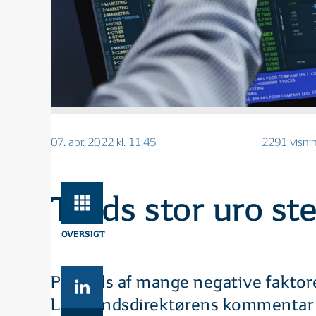
07. apr. 2022 kl. 11:45
2291 visni
Trods stor uro st
OVERSIGT
På trods af mange negative faktor
Læs fondsdirektørens kommentar 