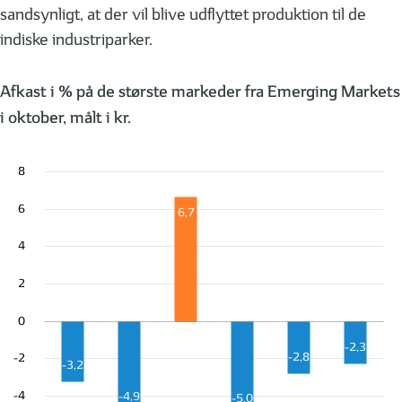
sandsynligt, at der vil blive udflyttet produktion til de
indiske industriparker.
Afkast i % på de største markeder fra Emerging Markets
i oktober, målt i kr.
8
6
6,7
4
2
0
-2,3
-2,8
-2
-3,2
-4
-4,9
-5,0