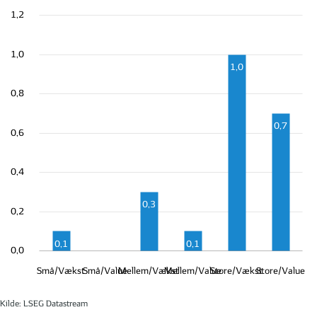
1,2
1,0
1,0
0,8
0,7
0,6
0,4
0,3
0,2
0,1
0,1
0,0
Små/Vækst
Små/Value
Mellem/Vækst
Mellem/Value
Store/Vækst
Store/Value
Kilde: LSEG Datastream