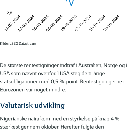
2,8
31-07-2024
13-08-2024
26-08-2024
06-09-2024
19-09-2024
02-10-2024
15-10-2024
28-10-2024
Kilde: LSEG Datastream
De største rentestigninger indtraf i Australien, Norge og i
USA som nævnt ovenfor. I USA steg de ti-årige
statsobligationer med 0,5 %-point. Rentestigningerne i
Eurozonen var noget mindre.
Valutarisk udvikling
Nigerianske naira kom med en styrkelse på knap 4 %
stærkest gennem oktober. Herefter fulgte den