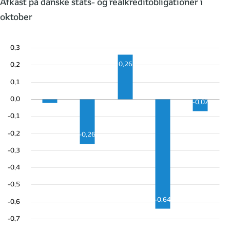
Afkast på danske stats- og realkreditobligationer i
oktober
0,3
0,26
0,2
0,1
-0,02
0,0
-0,07
-0,1
-0,2
-0,26
-0,3
-0,4
-0,5
-0,64
-0,6
-0,7