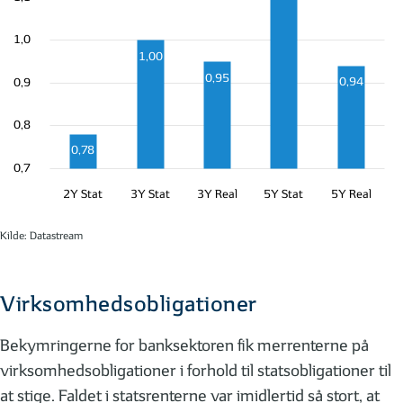
1,0
1,00
0,95
0,94
0,9
0,8
0,78
0,7
2Y Stat
3Y Stat
3Y Real
5Y Stat
5Y Real
Kilde: Datastream
Virksomhedsobligationer
Bekymringerne for banksektoren fik merrenterne på
virksomhedsobligationer i forhold til statsobligationer til
at stige. Faldet i statsrenterne var imidlertid så stort, at