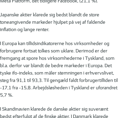
Meta Platform, det tidligere Facebook, (21,1 %).
Japanske aktier klarede sig bedst blandt de store
toneangivende markeder hjulpet på vej af faldende
inflation og lange renter.
I Europa kan tillidsindikatorerne hos virksomheder og
forbrugere fortsat tolkes som uklare. Derimod er der
fremgang at spore hos virksomhederne i Tyskland, som
bl.a. derfor var blandt de bedre markeder i Europa. Det
tyske ifo-indeks, som måler stemningen i erhvervslivet,
steg fra 91,1 til 93,3. Til gengæld faldt forbrugertilliden til
-17,1 fra -15,8. Arbejdsløsheden i Tyskland er uforandret
5,7 %.
I Skandinavien klarede de danske aktier sig suverænt
bedst efterfulgt af de finske aktier. I Danmark klarede