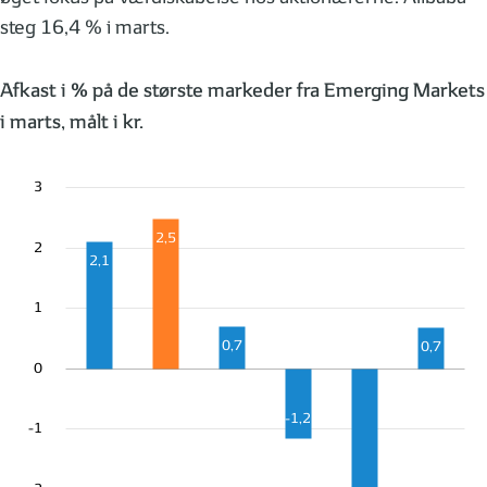
steg 16,4 % i marts.
Afkast i % på de største markeder fra Emerging Markets
i marts, målt i kr.
3
2,5
2
2,1
1
0,7
0,7
0
-1,2
-1