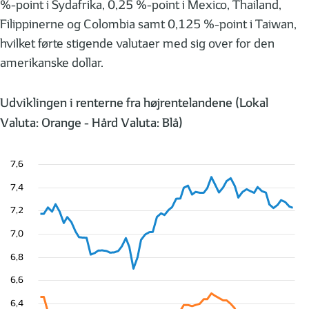
%-point i Sydafrika, 0,25 %-point i Mexico, Thailand,
Filippinerne og Colombia samt 0,125 %-point i Taiwan,
hvilket førte stigende valutaer med sig over for den
amerikanske dollar.
Udviklingen i renterne fra højrentelandene (Lokal
Valuta: Orange - Hård Valuta: Blå)
7,6
7,4
7,2
7,0
6,8
6,6
6,4