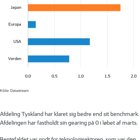
Japan
Europa
USA
Verden
0,0
0,5
1,0
1,5
2,0
Kilde: Datastream
Afdeling Tyskland har klaret sig bedre end sit benchmark.
Afdelingen har fastholdt sin gearing på 0 i løbet af marts.
Rentefaldet var godt for teknologisektoren, som var den