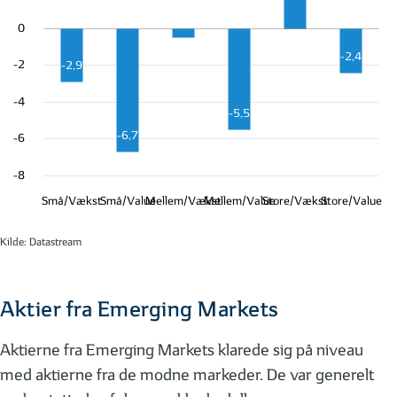
-0,5
0
-2,4
-2
-2,9
-4
-5,5
-6,7
-6
-8
Små/Vækst
Små/Value
Mellem/Vækst
Mellem/Value
Store/Vækst
Store/Value
Kilde: Datastream
Aktier fra Emerging Markets
Aktierne fra Emerging Markets klarede sig på niveau
med aktierne fra de modne markeder. De var generelt