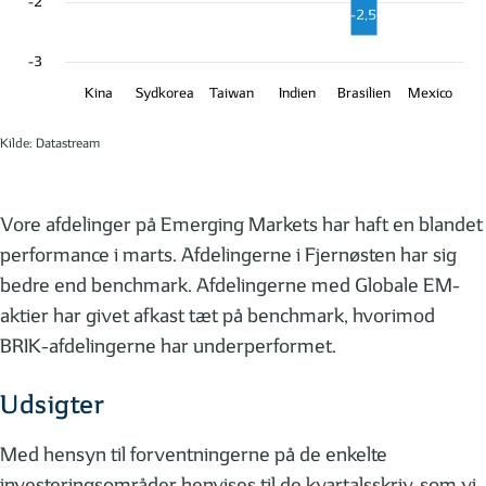
-2
-2,5
-3
Kina
Sydkorea
Taiwan
Indien
Brasilien
Mexico
Kilde: Datastream
Vore afdelinger på Emerging Markets har haft en blandet
performance i marts. Afdelingerne i Fjernøsten har sig
bedre end benchmark. Afdelingerne med Globale EM-
aktier har givet afkast tæt på benchmark, hvorimod
BRIK-afdelingerne har underperformet.
Udsigter
Med hensyn til forventningerne på de enkelte
investeringsområder henvises til de kvartalsskriv, som vi