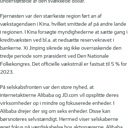
understøttede af den svækkede dollar.
Fjernøsten var den stærkeste region ført an af
vækstagendaen i Kina, hvilket smittede af på andre lande
i regionen. I Kina forsøgte myndighederne at sætte gang i
kreditvæksten ved bl.a. at nedsætte reservekravet i
bankerne. Xi Jinping sikrede sig ikke overraskende den
tredje periode som præsident ved Den Nationale
Folkekongres. Det officielle vækstmål er fastsat til 5 % for
2023.
På selskabsfronten var den store nyhed, at
internetaktierne Alibaba og JD.com vil opsplitte deres
virksomheder op i mindre og fokuserede enheder. I
Alibaba drejer der sig om seks enheder. Disse kan
børsnoteres selvstændigt. Hermed viser selskaberne
øget fokus på værdiskabelse hos aktionærerne. Alibaba