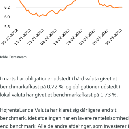
6,2
6,0
5,8
30-12-2022
11-01-2023
23-01-2023
02-02-2023
14-02-2023
24-02-2023
08-03-2023
20-03-2023
30-03-2023
Kilde: Datastream
I marts har obligationer udstedt i hård valuta givet et
benchmarkafkast på 0,72 %, og obligationer udstedt i
lokal valuta har givet et benchmarkafkast på 1,73 %.
HøjrenteLande Valuta har klaret sig dårligere end sit
benchmark, idet afdelingen har en lavere rentefølsomhed
end benchmark. Alle de andre afdelinger, som investerer i