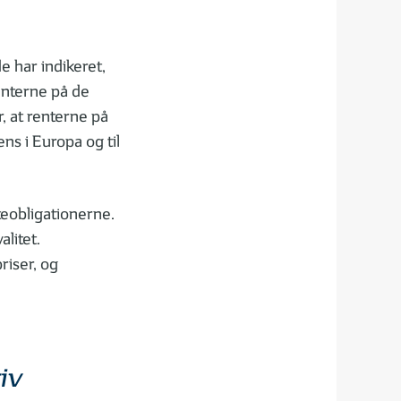
 har indikeret,
enterne på de
, at renterne på
ns i Europa og til
teobligationerne.
litet.
riser, og
iv