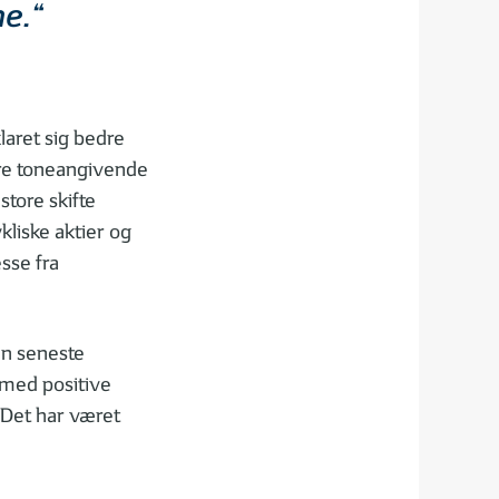
e.“
aret sig bedre
ore toneangivende
tore skifte
kliske aktier og
sse fra
den seneste
 med positive
. Det har været