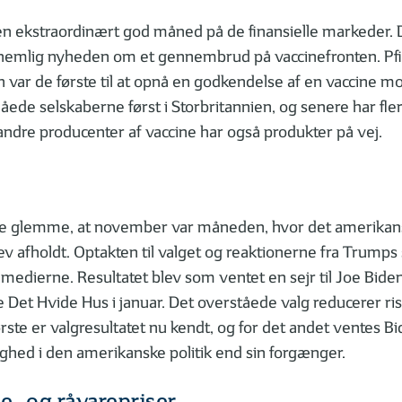
 ekstraordinært god måned på de finansielle markeder. De
, nemlig nyheden om et gennembrud på vaccinefronten. Pfi
 var de første til at opnå en godkendelse af en vaccine 
de selskaberne først i Storbritannien, og senere har fler
e andre producenter af vaccine har også produkter på vej.
kke glemme, at november var måneden, hvor det amerikan
v afholdt. Optakten til valget og reaktionerne fra Trumps 
 medierne. Resultatet blev som ventet en sejr til Joe Bide
ge Det Hvide Hus i januar. Det overståede valg reducerer ris
rste er valgresultatet nu kendt, og for det andet ventes Bid
ighed i den amerikanske politik end sin forgænger.