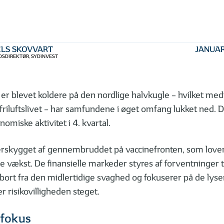
ELS SKOVVART
JANUAR
SDIREKTØR, SYDINVEST
t er blevet koldere på den nordlige halvkugle – hvilket med
riluftslivet – har samfundene i øget omfang lukket ned. D
miske aktivitet i 4. kvartal.
erskygget af gennembruddet på vaccinefronten, som lover
e vækst. De finansielle markeder styres af forventninger ti
bort fra den midlertidige svaghed og fokuserer på de lyser
r risikovilligheden steget.
 fokus