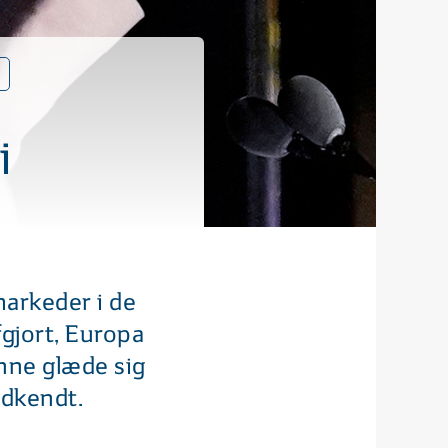
i
markeder i de
gjort, Europa
unne glæde sig
odkendt.