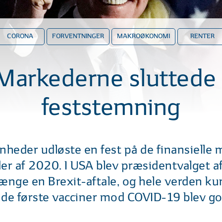
CORONA
FORVENTNINGER
MAKROØKONOMI
RENTER
Markederne sluttede 
feststemning
nheder udløste en fest på de finansielle 
er af 2020. I USA blev præsidentvalget af
længe en Brexit-aftale, og hele verden k
t de første vacciner mod COVID-19 blev g