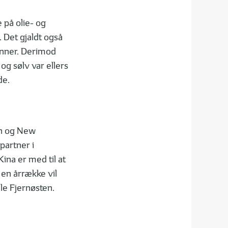
 på olie- og
. Det gjaldt også
ønner. Derimod
og sølv var ellers
de.
en og New
partner i
Kina er med til at
 en årrække vil
ele Fjernøsten.