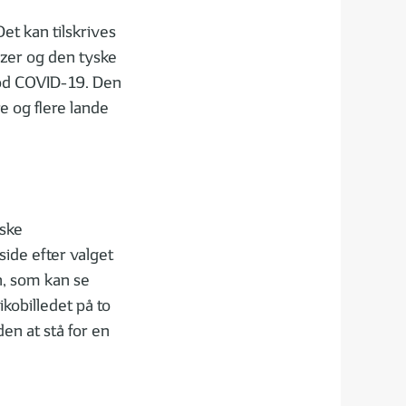
t kan tilskrives
zer og den tyske
mod COVID-19. Den
e og flere lande
ske
side efter valget
n, som kan se
ikobilledet på to
en at stå for en