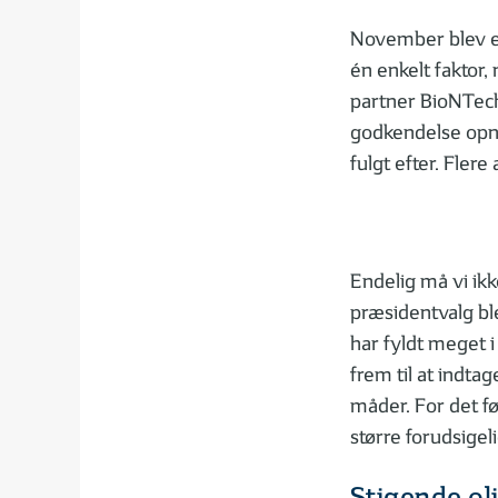
November blev en
én enkelt faktor
partner BioNTech
godkendelse opnåe
fulgt efter. Fler
Endelig må vi i
præsidentvalg ble
har fyldt meget i
frem til at indta
måder. For det fø
større forudsigel