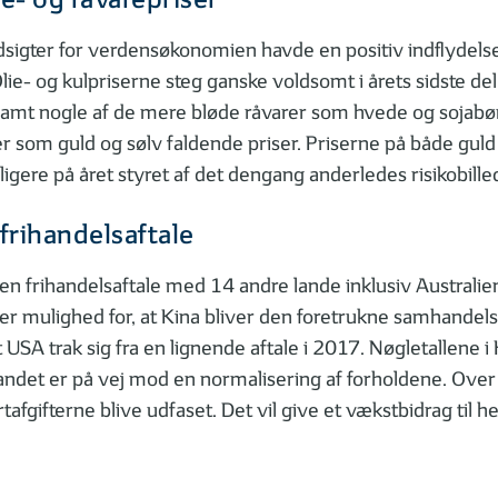
e- og råvarepriser
sigter for verdensøkonomien havde en positiv indflydelse
lie- og kulpriserne steg ganske voldsomt i årets sidste del
amt nogle af de mere bløde råvarer som hvede og sojab
 som guld og sølv faldende priser. Priserne på både guld 
dligere på året styret af det dengang anderledes risikobille
frihandelsaftale
 en frihandelsaftale med 14 andre lande inklusiv Australi
er mulighed for, at Kina bliver den foretrukne samhandels
 USA trak sig fra en lignende aftale i 2017. Nøgletallene i 
landet er på vej mod en normalisering af forholdene. Over
tafgifterne blive udfaset. Det vil give et vækstbidrag til h