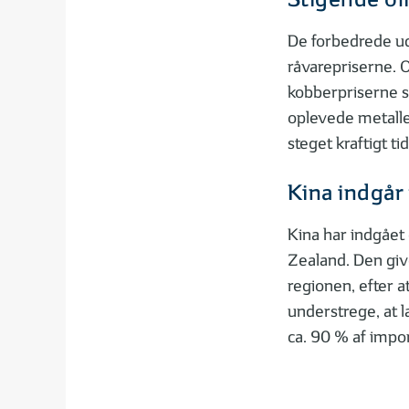
Stigende oli
De forbedrede ud
råvarepriserne. O
kobberpriserne s
oplevede metaller
steget kraftigt ti
Kina indgår 
Kina har indgået
Zealand. Den giv
regionen, efter at
understrege, at 
ca. 90 % af impor