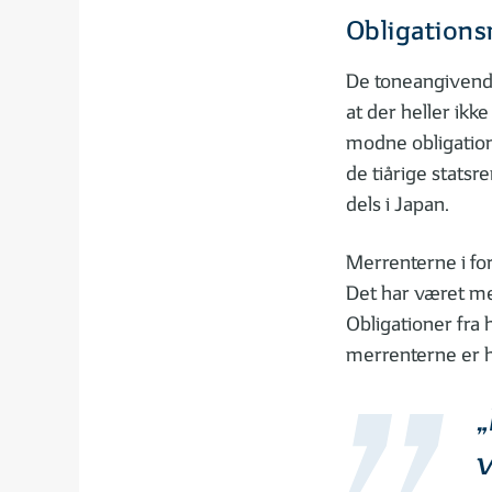
Obligation
De toneangivende
at der heller ikk
modne obligation
de tiårige statsr
dels i Japan.
Merrenterne i for
Det har været mes
Obligationer fra 
merrenterne er he
„