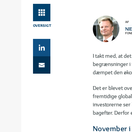
AF
NI
FOND
I takt med, at de
begrænsninger i f
dæmpet den økono
Det er blevet ov
fremtidige global
investorerne ser 
bagefter. Derfor e
November i