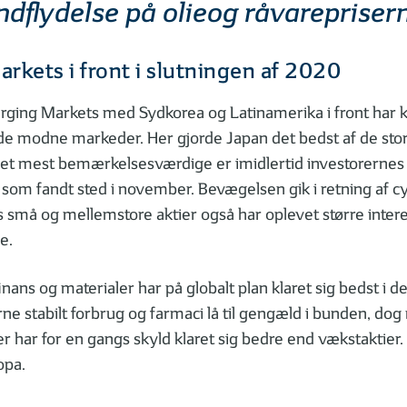
ndflydelse på olieog råvareprisern
rkets i front i slutningen af 2020
rging Markets med Sydkorea og Latinamerika i front har kl
 de modne markeder. Her gjorde Japan det bedst af de st
et mest bemærkelsesværdige er imidlertid investorernes s
som fandt sted i november. Bevægelsen gik i retning af cy
 små og mellemstore aktier også har oplevet større intere
e.
finans og materialer har på globalt plan klaret sig bedst i 
ne stabilt forbrug og farmaci lå til gengæld i bunden, dog
er har for en gangs skyld klaret sig bedre end vækstaktier
opa.