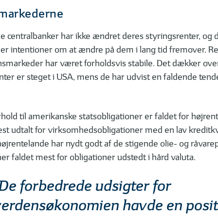
smarkederne
 centralbanker har ikke ændret deres styringsrenter, og de
e er intentioner om at ændre på dem i lang tid fremover. R
smarkeder har været forholdsvis stabile. Det dækker over
enter er steget i USA, mens de har udvist en faldende tende
hold til amerikanske statsobligationer er faldet for højren
t udtalt for virksomhedsobligationer med en lav kreditkva
højrentelande har nydt godt af de stigende olie- og råvarep
r faldet mest for obligationer udstedt i hård valuta.
De forbedrede udsigter for
verdensøkonomien havde en posit