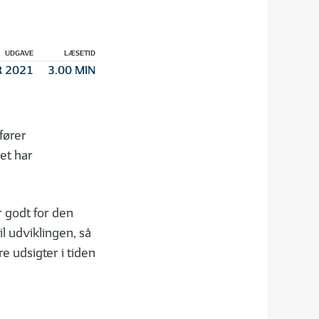
UDGAVE
LÆSETID
 2021
3.00 MIN
fører
et har
 godt for den
l udviklingen, så
e udsigter i tiden