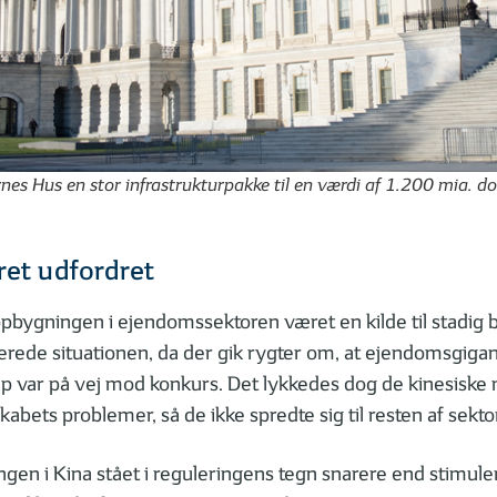
s Hus en stor infrastrukturpakke til en værdi af 1.200 mia. dol
ret udfordret
opbygningen i ejendomssektoren været en kilde til stadig 
rede situationen, da der gik rygter om, at ejendomsgiga
 var på vej mod konkurs. Det lykkedes dog de kinesiske
skabets problemer, så de ikke spredte sig til resten af sekto
ingen i Kina stået i reguleringens tegn snarere end stimule