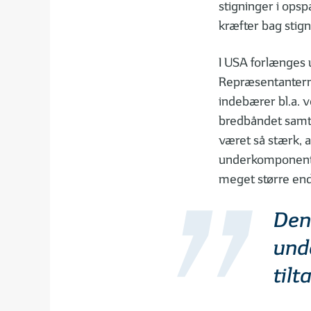
stigninger i ops
kræfter bag stign
I USA forlænges 
Repræsentanternes
indebærer bl.a. 
bredbåndet samt 
været så stærk, a
underkomponenter
meget større end 
Den
unde
tilt