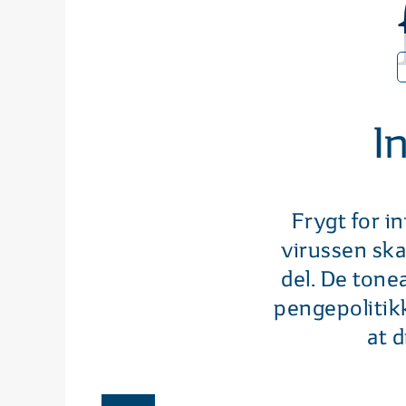
I
Frygt for i
virussen ska
del. De tone
pengepolitikk
at 