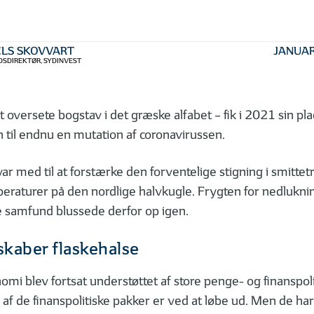
ELS SKOVVART
JANUAR
SDIREKTØR, SYDINVEST
t oversete bogstav i det græske alfabet – fik i 2021 sin pla
 til endnu en mutation af coronavirussen.
ar med til at forstærke den forventelige stigning i smittet
eraturer på den nordlige halvkugle. Frygten for nedluknin
 samfund blussede derfor op igen.
kaber flaskehalse
mi blev fortsat understøttet af store penge- og finanspolit
 af de finanspolitiske pakker er ved at løbe ud. Men de har 