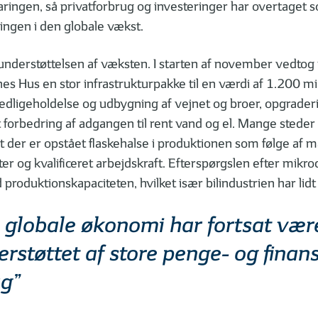
paringen, så privatforbrug og investeringer har overtaget
ingen i den globale vækst.
understøttelsen af væksten. I starten af november vedtog
 Hus en stor infrastrukturpakke til en værdi af 1.200 mia
vedligeholdelse og udbygning af vejnet og broer, opgrader
forbedring af adgangen til rent vand og el. Mange steder
t der er opstået flaskehalse i produktionen som følge af m
 og kvalificeret arbejdskraft. Efterspørgslen efter mikro
produktionskapaciteten, hvilket især bilindustrien har lidt
 globale økonomi har fortsat vær
rstøttet af store penge- og finans
ag”