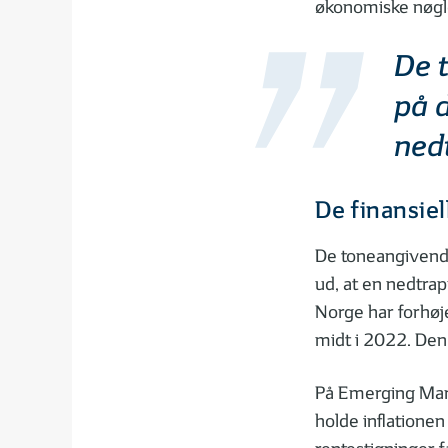
økonomiske nøgle
De 
på d
nedt
De finansie
De toneangivende
ud, at en nedtrap
Norge har forhøje
midt i 2022. Den 
På Emerging Mark
holde inflationen