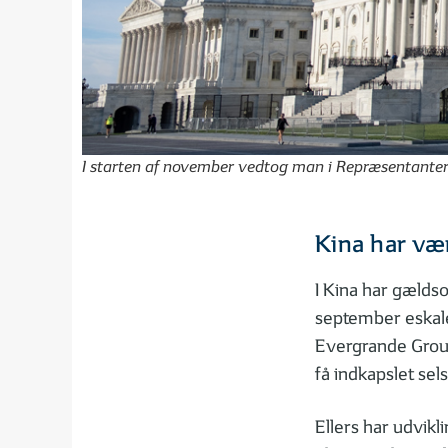
I starten af november vedtog man i Repræsentanterne
Kina har væ
I Kina har gælds
september eskale
Evergrande Group
få indkapslet sel
Ellers har udvikl