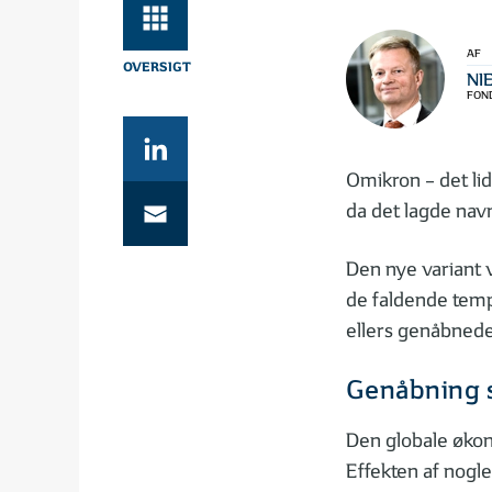
AF
NI
FOND
Omikron – det lid
da det lagde navn
Den nye variant v
de faldende temp
ellers genåbnede
Genåbning s
Den globale økono
Effekten af nogle