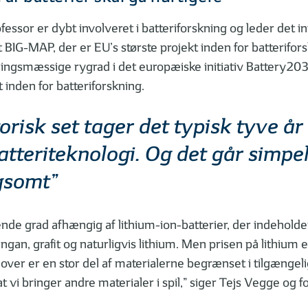
fessor er dybt involveret i batteriforskning og leder det i
 BIG-MAP, der er EU’s største projekt inden for batterifors
ingsmæssige rygrad i det europæiske initiativ Battery2030
 inden for batteriforskning.
orisk set tager det typisk tyve år
tteriteknologi. Og det går simpe
gsomt”
ende grad afhængig af lithium-ion-batterier, der indehold
ngan, grafit og naturligvis lithium. Men prisen på lithium 
dover er en stor del af materialerne begrænset i tilgængel
t vi bringer andre materialer i spil,” siger Tejs Vegge og f