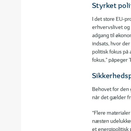
Styrket poli
I det store EU-pr
erhvervslivet og 
adgang til økonom
indsats, hvor der
politisk fokus pa
fokus,” påpeger 
Sikkerhedspo
Behovet for den 
når det gælder f
“Flere materialer
næsten udelukken
et energipolitisk