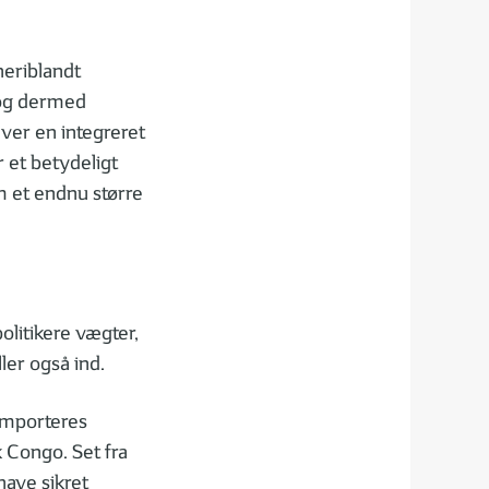
heriblandt
s og dermed
æver en integreret
r et betydeligt
om et endnu større
olitikere vægter,
er også ind.
 importeres
 Congo. Set fra
have sikret