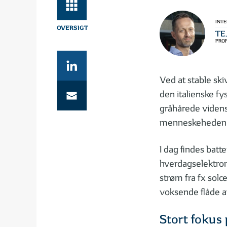
INT
TE
PROF
Ved at stable ski
den italienske fy
gråhårede viden
menneskeheden i 
I dag findes batt
hverdagselektroni
strøm fra fx solc
voksende flåde af
Stort fokus 