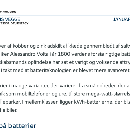
ERVIEW MED
JS VEGGE
JANUAR
ESSOR, DTU ENERGY
ver af kobber og zink adskilt af klæde gennemblødt af sal
siker Alessandro Volta i år 1800 verdens første rigtige bat
skabsmands opfindelse har sat et varigt og voksende aftry
takt med at batteriteknologien er blevet mere avanceret
erier i mange varianter, der varierer fra små enheder, der 
k som mobiltelefoner og ure, til store mega-watt-størrelse
elleparker. I mellemklassen ligger kWh-batterierne, der bl.
 elbiler.
på batterier