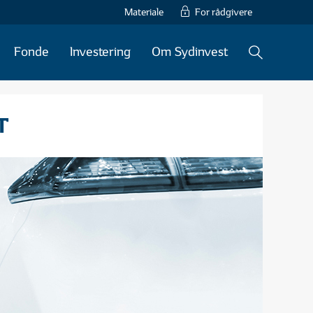
Materiale
For rådgivere
Fonde
Investering
Om Sydinvest
T