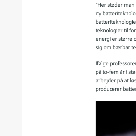
“Her støder man p
ny batteriteknolo
batteriteknologie
teknologier til fo
energi er større 
sig om bærbar te
Ifølge professore
på to-fem år i s
arbejder på at l
producerer batteri