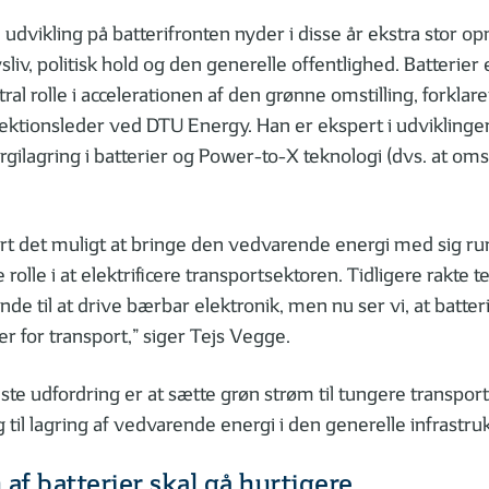
udvikling på batterifronten nyder i disse år ekstra stor
sliv, politisk hold og den generelle offentlighed. Batterier
entral rolle i accelerationen af den grønne omstilling, forkla
sektionsleder ved DTU Energy. Han er ekspert i udviklinge
ergilagring i batterier og Power-to-X teknologi (dvs. at om
ort det muligt at bringe den vedvarende energi med sig run
rolle i at elektrificere transportsektoren. Tidligere rakte 
e til at drive bærbar elektronik, men nu ser vi, at batterie
r for transport,” siger Tejs Vegge.
e udfordring er at sætte grøn strøm til tungere transport
 til lagring af vedvarende energi i den generelle infrastruk
af batterier skal gå hurtigere