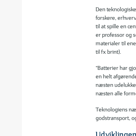
Den teknologiske 
forskere, erhverv
til at spille en c
er professor og 
materialer til en
til fx brint).
“Batterier har gj
en helt afgørende 
næsten udelukkend
næsten alle forme
Teknologiens næst
godstransport, og
Udviklingen 