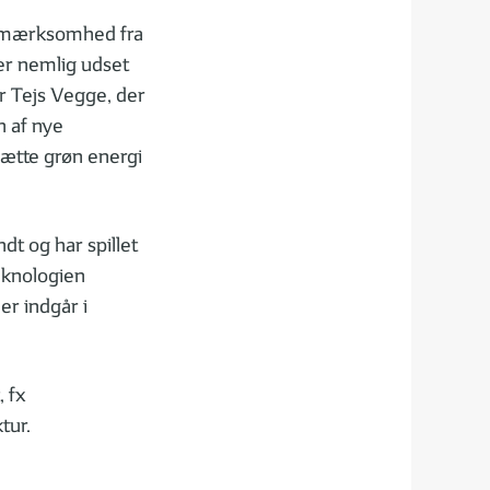
 opmærksomhed fra
 er nemlig udset
rer Tejs Vegge, der
n af nye
sætte grøn energi
dt og har spillet
teknologien
r indgår i
, fx
tur.