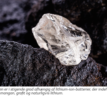
er i stigende grad afhængig af lithium-ion-batterier, der inde
 mangan, grafit og naturligvis lithium.