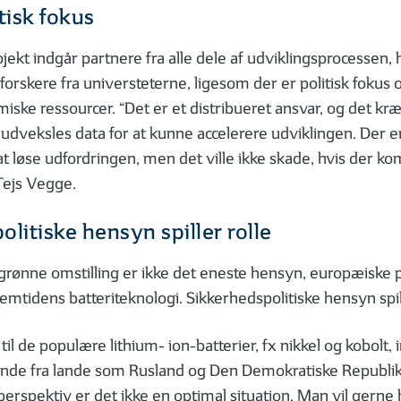
tisk fokus
ojekt indgår partnere fra alle dele af udviklingsprocessen, 
forskere fra universteterne, ligesom der er politisk foku
iske ressourcer. “Det er et distribueret ansvar, og det kr
 udveksles data for at kunne accelerere udviklingen. Der e
̊ at løse udfordringen, men det ville ikke skade, hvis der k
Tejs Vegge.
litiske hensyn spiller rolle
grønne omstilling er ikke det eneste hensyn, europæiske p
remtidens batteriteknologi. Sikkerhedspolitiske hensyn spill
 til de populære lithium- ion-batterier, fx nikkel og kobolt,
de fra lande som Rusland og Den Demokratiske Republik
 perspektiv er det ikke en optimal situation. Man vil gerne 