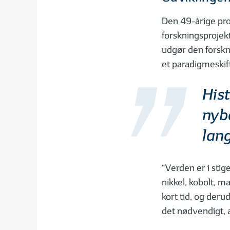
Den 49-årige pro
forskningsprojekt
udgør den forskn
et paradigmeskift
Hist
nyba
lan
“Verden er i stig
nikkel, kobolt, ma
kort tid, og deru
det nødvendigt, a