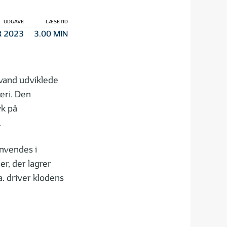
UDGAVE
LÆSETID
 2023
3.00 MIN
tvand udviklede
teri. Den
k på
.
anvendes i
r, der lagrer
a. driver klodens