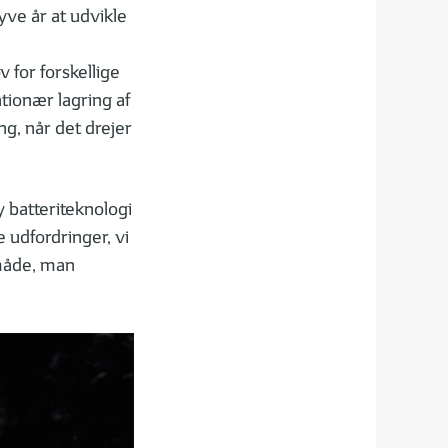
ve år at udvikle
 for forskellige
tationær lagring af
g, når det drejer
y batteriteknologi
de udfordringer, vi
måde, man