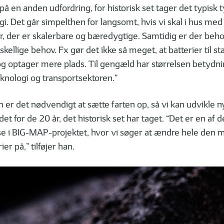
å en anden udfordring, for historisk set tager det typisk ty
gi. Det går simpelthen for langsomt, hvis vi skal i hus med
r, der er skalerbare og bæredygtige. Samtidig er der behov
rskellige behov. Fx gør det ikke så meget, at batterier til s
og optager mere plads. Til gengæld har størrelsen betydnin
knologi og transportsektoren.”
n er det nødvendigt at sætte farten op, så vi kan udvikle n
tedet for de 20 år, det historisk set har taget. “Det er en af 
øse i BIG-MAP-projektet, hvor vi søger at ændre hele den 
er på,” tilføjer han.