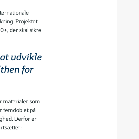
nternationale
kning. Projektet
+, der skal sikre
 at udvikle
lthen for
er materialer som
er femdoblet på
ighed. Derfor er
ortsætter: