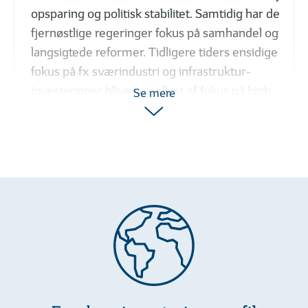
opsparing og politisk stabilitet. Samtidig har de
fjernøstlige regeringer fokus på samhandel og
langsigtede reformer. Tidligere tiders ensidige
fokus på fx sværindustri og infrastruktur-
investeringer bliver nu afløst af fokus på high-
Se mere
end-produkter, miljøteknologi og digitale
løsninger. Dette vil understøtte regionens vækst
på den lange bane.
Indien, Indonesien og Filippinerne vil være blandt
verdens mest vækstende økonomier på den
lange bane, ligesom Taiwan og Sydkorea i høj
grad er førende inden for IT, og landene tilbyder
derfor langsigtede investeringsmuligheder inden
for bl.a. kunstig intelligens.