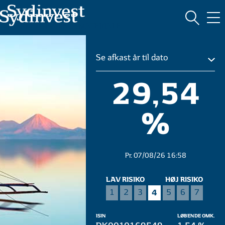
MARKEDSFØRINGSMATERIALE
Se afkast år til dato
29,54
%
Pr. 07/08/26 16:58
LAV RISIKO
HØJ RISIKO
4
1
2
3
5
6
7
ISIN
LØBENDE OMK.