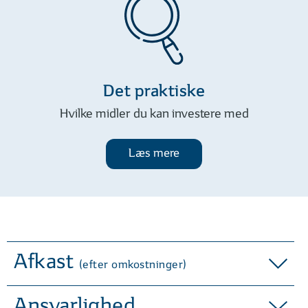
Spred din investering over mere
end 70 selskaber
Adgang til svært tilgængelige
Det praktiske
markeder
Hvilke midler du kan investere med
Langsigtet vækstpotentiale
Læs mere
30 års erfaring med investering
i fjernøsten
Afkast
(efter omkostninger)
Ansvarlighed