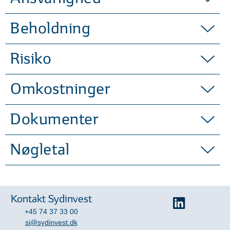
Kvartalskommentar - opdateret
27/11/25
Beholdning
2026 tegner til at blive endnu et
spændende år med mange
Risiko
investeringsmuligheder i
Omkostninger
Fjernøsten. Regionen er centrum
for nye teknologier, udklækker
Dokumenter
millioner af nye købestærke
forbrugere og er en essentiel
Nøgletal
leverandør til resten af verden.
Bjarne Gier (Lead manager)
Seniorporteføljemanager
Kontakt Sydinvest
+45 74 37 33 00
si@sydinvest.dk
Læs mere