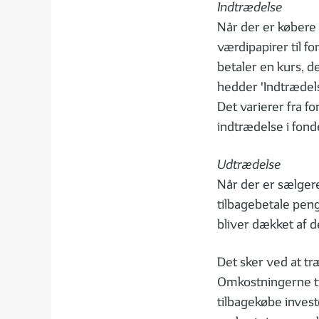
Indtrædelse
Når der er købere a
værdipapirer til f
betaler en kurs, d
hedder 'Indtrædels
Det varierer fra f
indtrædelse i fon
Udtrædelse
Når der er sælgere
tilbagebetale peng
bliver dækket af d
Det sker ved at tr
Omkostningerne ti
tilbagekøbe invest