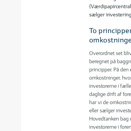
(Værdipapircentrale
sælger investering
To principper
01
0
| 05
5 MIN
omkostninge
Forskellen på afkast og udbytte
Ko
Overordnet set bl
beregnet på baggru
principper. På den 
omkostninger, hvor 
MERE VIDEN OM INVESTERI
investorerne i fæll
daglige drift af fo
har vi de omkostni
eller sælger invest
Hovedtanken bag de
01
0
| 04
2 MIN
investorerne i fore