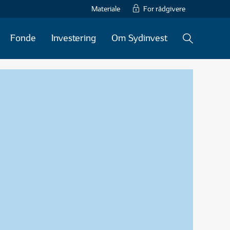
Materiale
For rådgivere
Fonde
Investering
Om Sydinvest