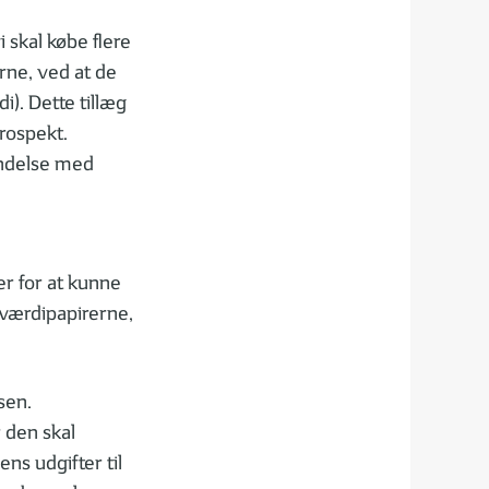
i skal købe flere
erne, ved at de
i). Dette tillæg
prospekt.
indelse med
er for at kunne
 værdipapirerne,
sen.
 den skal
ns udgifter til