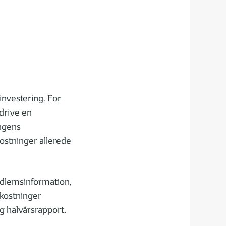
Nyhedsbrev med vigtig
information
investering. For
drive en
ingens
ostninger allerede
edlemsinformation,
kostninger
g halvårsrapport.