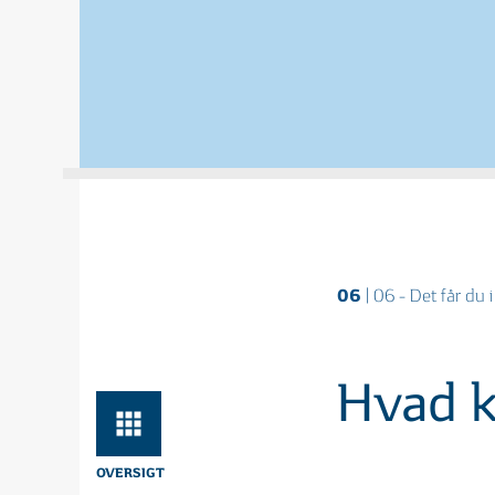
01
0
| 06
3 MIN
Hvad vil det sige at investere?
Hvo
for
FØR DU INVESTERER
06
| 06 - Det får du 
01
0
| 09
2 MIN
Sådan kommer du godt i gang
6 g
Hvad k
OVERSIGT
FORSKELLIGE INVESTERING