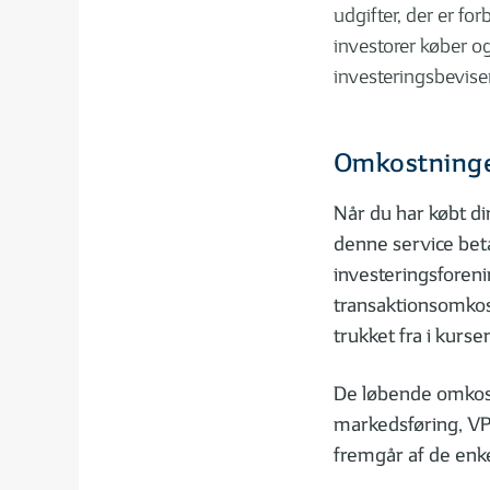
Investering: 5 vigtige nøgletal til
Pod
udgifter, der er fo
aktieanalyse
inv
investorer køber o
investeringsbeviser
Omkostninge
Når du har købt di
denne service bet
investeringsforeni
transaktionsomkost
trukket fra i kurse
De løbende omkost
markedsføring, VP
fremgår af de enke