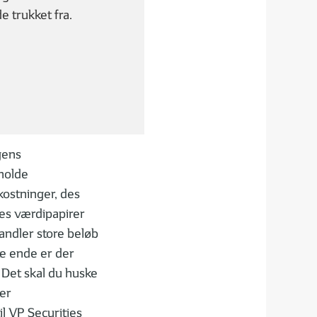
Om investeringsfonde og dine
Obligationsfonde - ke
e trukket fra.
muligheder
generel risiko
gens
 holde
kostninger, des
04
05
IN
| 06
3 MIN
| 06
es værdipapirer
ESG og bæredygtige
Det får du ud af en
andler store beløb
investeringer
porteføljemanager
te ende er der
 Det skal du huske
ver
il VP Securities