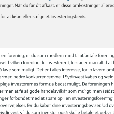
for skal du tilpasse dine
Hvad er en aktiesparekonto?
nger. Når du får dit afkast, er disse omkostninger allered
esteringer
for at købe eller sælge et investeringsbevis.
INGSFORENING
i en forening, er du som medlem med til at betale forenin
et hvilken forening du investerer i, forsøger man altid at
lave som muligt. Det er i alles interesse, for jo lavere om
2
03
| 06
1 MIN
| 06
4 M
dermed bedre konkurrenceevne. I Sydinvest købes og sælg
 6 mest almindelige
8 fordele og 2 ulemper ved
pleje investorernes formue bedst muligt. Da foreningen h
vesteringsformer
investeringsforeninger
r man at få så gode handelsvilkår som muligt, men i sids
nger forbundet med at spare op i en investeringsforening.
 overvejelser, før du køber dine investeringsbeviser. Ud o
ydinvest vil du som investor også skulle betale et gebyr t