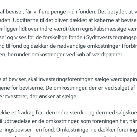
f beviser, får vi flere penge ind i fonden. Det betyder, at v
onden. Udgifterne til det bliver dækket af køberne af bevis
er ligger lidt over indre værdi (den regnskabsmæssige værd
e' og vises for de forskellige fonde i Sydinvests tegnings
ond til fond og dækker de nødvendige omkostninger i forb
den, herunder omkostninger ved køb af værdipapirer.
 af beviser, skal investeringsforeningen sælge værdipapir
ene for beviserne. De omkostninger, der er ved salget af
e investorer, der ønsker at sælge.
ække et fradrag fra i den indre værdi – og dermed salgskur
l udtrædelse er de omkostninger, som foreningen har, når
eringsbeviser i en fond. Omkostningerne dækker foreninge