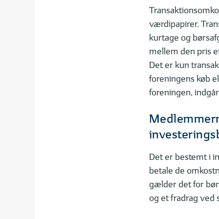
Transaktionsomkos
værdipapirer. Tra
kurtage og børsaf
mellem den pris et
Det er kun transa
foreningens køb ell
foreningen, indgår
Medlemmerne
investerings
Det er bestemt i i
betale de omkostni
gælder det for bør
og et fradrag ved 