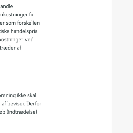
handle
mkostninger fx
er som forskellen
iske handelspris.
kostninger ved
dtræder af
orening ikke skal
af beviser. Derfor
køb (indtrædelse)