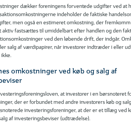
tninger dækker foreningens forventede udgifter ved at 
nsaktionsomkostningerne indeholder de faktiske handelso
gifter, men også en estimeret omkostning, der fremkomm
 aktiv fastsættes til umiddelbart efter handlen og den fakt
ktionsomkostninger ved den løbende drift, der indgår. Om
er salg af værdipapirer, når investorer indtræder i eller u
 ikke.
s omkostninger ved køb og salg af
beviser
nvesteringsforeningsloven, at investorer i en børsnoteret f
nger, der er forbundet med andre investorers køb og salg 
snoterede investeringsforeninger, at der er et tillæg ved 
salg af investeringsbeviser (udtrædelse).