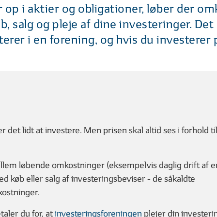
 op i aktier og obligationer, løber der o
øb, salg og pleje af dine investeringer. De
terer i en forening, og hvis du investerer
2
03
| 06
3 MIN
| 06
2 M
d er en obligation?
Sammensætningen og spredni
af aktier og obligationer
er det lidt at investere. Men prisen skal altid ses i forhold ti
ING
lem løbende omkostninger (eksempelvis daglig drift af en
 køb eller salg af investeringsbeviser - de såkaldte
ostninger.
2
03
| 07
4 MIN
| 07
2 M
aler du for, at
investeringsforeningen
plejer din investeri