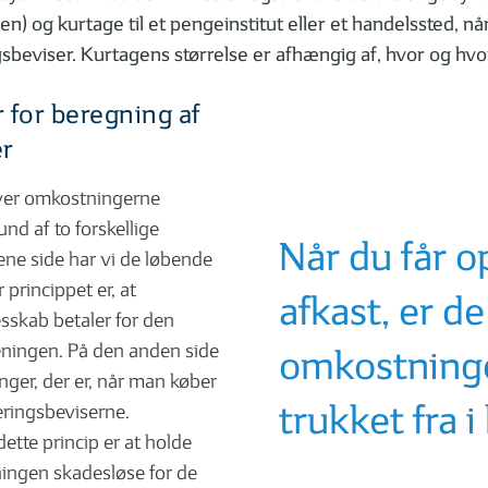
n) og kurtage til et pengeinstitut eller et handelssted, nå
sbeviser. Kurtagens størrelse er afhængig af, hvor og hvo
 for beregning af
2
03
| 05
1 MIN
| 05
2 M
r
rt om geninvestering
Sådan følger du dine
investeringer
iver omkostningerne
nd af to forskellige
Når du får o
ene side har vi de løbende
princippet er, at
NG
afkast, er d
esskab betaler for den
reningen. På den anden side
omkostninge
nger, der er, når man køber
trukket fra i
eringsbeviserne.
tte princip er at holde
2
03
| 04
1 MIN
| 04
1 M
ningen skadesløse for de