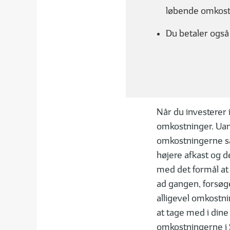
Sådan bruger du din rådgiver
Der
løbende omkostni
inv
Du betaler også 
DET FÅR DU I EN INVESTER
Når du investerer 
omkostninger. Uans
omkostningerne så 
01
0
| 06
1 MIN
højere afkast og 
Hvad er et investeringsbevis?
De
med det formål at 
in
ad gangen, forsøge
alligevel omkostni
at tage med i dine
FØLG DINE INVESTERINGER
omkostningerne i S