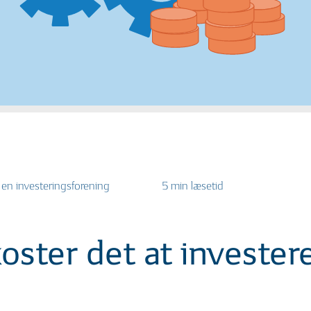
2
03
| 06
2 MIN
| 06
1 M
rfor er investering en god idé
Fem myter om investering
 alle?
i en investeringsforening
5 min læsetid
2
03
| 09
2 MIN
| 09
3 M
ode investeringsråd
Hvad er en investeringsprofil?
oster det at invester
SMULIGHEDER