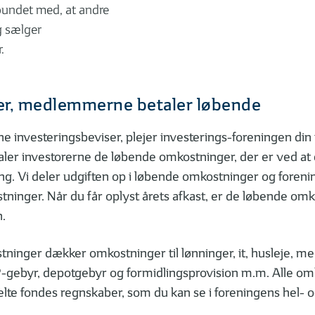
casts, webinarer og fora om
Bøger om investering
rbundet med, at andre
estering
g sælger
.
r, medlemmerne betaler løbende
ne investeringsbeviser, plejer investerings-foreningen din 
aler investorerne de løbende omkostninger, der er ved at 
ng. Vi deler udgiften op i løbende omkostninger og foren
ninger. Når du får oplyst årets afkast, er de løbende omk
n.
ninger dækker omkostninger til lønninger, it, husleje, m
-gebyr, depotgebyr og formidlingsprovision m.m. Alle om
lte fondes regnskaber, som du kan se i foreningens hel- o