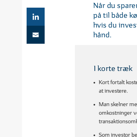
Når du sparer
på til både k
hvis du inves
hånd.
01
0
| 06
3 MIN
Hvad er en aktie?
Hva
I korte træk
Kort fortalt kost
GODT I GANG MED INVESTER
at investere.
Man skelner mel
omkostninger ved
transaktionsomk
01
0
| 07
3 MIN
Som investor bet