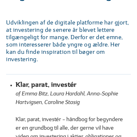
01
02
| 06
LÆST
| 06
Hvad vil det sige at investere?
Hvorfor er investe
Udviklingen af de digitale platforme har gjort,
at investering de senere år blevet lettere
tilgængeligt for mange. Derfor er det emne,
som interesserer både yngre og ældre. Her
FØR DU INVESTERER
kan du finde inspiration til bøger om
investering.
Klar, parat, investér
01
02
| 09
LÆST
| 09
af Emma Bitz, Laura Hardahl, Anna-Sophie
Sådan kommer du godt i gang
6 gode investerin
Hartvigsen, Caroline Stasig
Klar, parat, investér – håndbog for begyndere
er en grundbog til alle, der gerne vil have
FORSKELLIGE INVESTERINGSMULIGHEDER
viden om investering i aktier, obligationer og