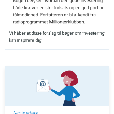
Bogen belyser, hvordan den gode investering
Sådan bruger du din rådgiver
Derfor skal du til
både kræver en stor indsats og en god portion
tålmodighed. Forfatteren er bl.a. kendt fra
radioprogrammet Millionærklubben.
Vi håber at disse forslag til bøger om investering
DET FÅR DU I EN INVESTERINGSFORENING
kan inspirere dig.
01
02
| 06
LÆST
| 06
Hvad er et investeringsbevis?
De 6 mest alminde
FØLG DINE INVESTERINGER
Næste artikel: