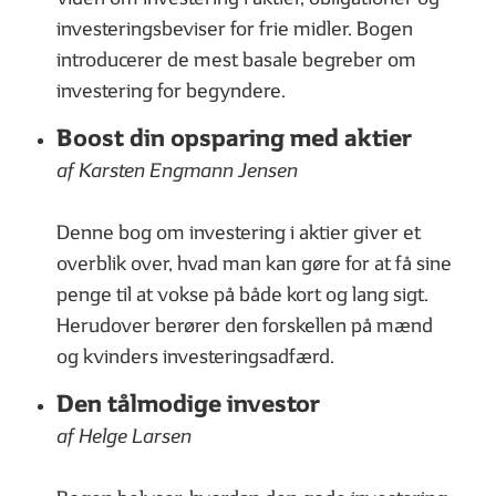
investeringsbeviser for frie midler. Bogen
introducerer de mest basale begreber om
investering for begyndere.
Boost din opsparing med aktier
01
02
| 06
LÆST
| 06
af Karsten Engmann Jensen
Hvad er en aktie?
Hvad er en obliga
Denne bog om investering i aktier giver et
overblik over, hvad man kan gøre for at få sine
penge til at vokse på både kort og lang sigt.
GODT I GANG MED INVESTERING
Herudover berører den forskellen på mænd
og kvinders investeringsadfærd.
Den tålmodige investor
af Helge Larsen
01
02
| 07
LÆST
| 07