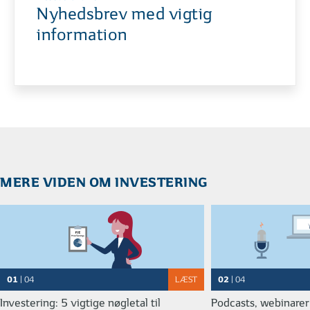
Nyhedsbrev med vigtig
information
01
02
| 05
LÆST
| 05
Forskellen på afkast og udbytte
Kort om geninves
MERE VIDEN OM INVESTERING
MERE VIDEN OM INVESTERING
01
02
| 04
LÆST
| 04
01
02
| 04
LÆST
| 04
Investering: 5 vigtige nøgletal til
Podcasts, webinarer