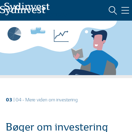
Oversigt
MARKEDSFØRINGSMATERIALE
HVAD ER INVESTERING?
03
| 04 - Mere viden om investering
Bøger om investering