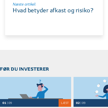
Næste artikel:
Hvad betyder afkast og risiko?
FØR DU INVESTERER
01
02
| 09
LÆST
| 09