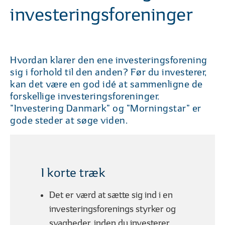
01
02
| 06
LÆST
| 06
investeringsforeninger
Hvad vil det sige at investere?
Hvorfor er investe
Hvordan klarer den ene investeringsforening
sig i forhold til den anden? Før du investerer,
FØR DU INVESTERER
kan det være en god idé at sammenligne de
forskellige investeringsforeninger.
”Investering Danmark” og ”Morningstar” er
gode steder at søge viden.
01
02
| 09
LÆST
| 09
Sådan kommer du godt i gang
6 gode investerin
I korte træk
Det er værd at sætte sig ind i en
investeringsforenings styrker og
FORSKELLIGE INVESTERINGSMULIGHEDER
svagheder, inden du investerer.