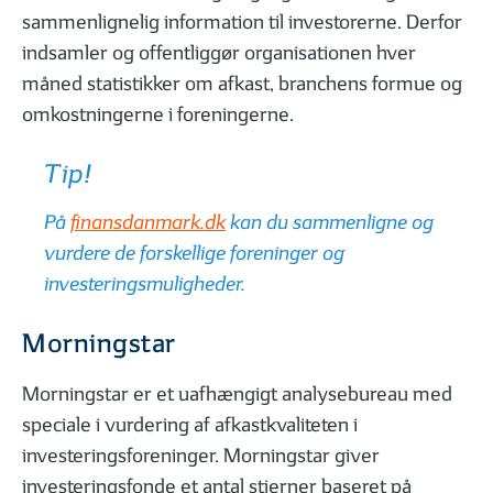
sammenlignelig information til investorerne. Derfor
indsamler og offentliggør organisationen hver
måned statistikker om afkast, branchens formue og
omkostningerne i foreningerne.
01
02
| 05
LÆST
| 05
Forskellen på afkast og udbytte
Kort om geninves
Tip!
På
finansdanmark.dk
kan du sammenligne og
vurdere de forskellige foreninger og
investeringsmuligheder.
MERE VIDEN OM INVESTERING
Morningstar
Morningstar er et uafhængigt analysebureau med
speciale i vurdering af afkastkvaliteten i
investeringsforeninger. Morningstar giver
01
02
| 04
LÆST
| 04
investeringsfonde et antal stjerner baseret på