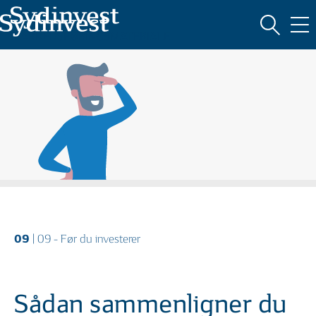
Oversigt
MARKEDSFØRINGSMATERIALE
HVAD ER INVESTERING?
09
| 09 - Før du investerer
Sådan sammenligner du