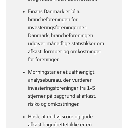
Finans Danmark er bl.a.
brancheforeningen for
investeringsforeningerne i
Danmark; brancheforeningen
01
02
| 06
LÆST
| 06
udgiver månedlige statistikker om
Hvad er en aktie?
Hvad er en obliga
afkast, formuer og omkostninger
for foreninger.
Morningstar er et uafhængigt
analysebureau, der vurderer
GODT I GANG MED INVESTERING
investeringsforeninger fra 1-5
stjerner på baggrund af afkast,
risiko og omkostninger.
Husk, at en høj score og gode
afkast bagudrettet ikke er en
01
02
| 07
LÆST
| 07