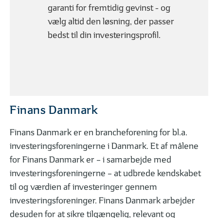
garanti for fremtidig gevinst - og
Sådan bruger du din rådgiver
Derfor skal du til
vælg altid den løsning, der passer
bedst til din investeringsprofil.
DET FÅR DU I EN INVESTERINGSFORENING
Finans Danmark
Finans Danmark er en brancheforening for bl.a.
01
02
| 06
LÆST
| 06
investeringsforeningerne i Danmark. Et af målene
Hvad er et investeringsbevis?
De 6 mest alminde
for Finans Danmark er – i samarbejde med
investeringsforeningerne – at udbrede kendskabet
til og værdien af investeringer gennem
investeringsforeninger. Finans Danmark arbejder
FØLG DINE INVESTERINGER
desuden for at sikre tilgængelig, relevant og