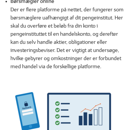
Børsmægler online
Der er flere platforme på nettet, der fungerer som
børsmæglere uafhængigt af dit pengeinstitut. Her
skal du overføre et beløb fra din konto i
pengeinstituttet til en handelskonto, og derefter
01
02
| 05
LÆST
| 05
kan du selv handle aktier, obligationer eller
Forskellen på afkast og udbytte
Kort om geninves
investeringsbeviser. Det er vigtigt at undersøge,
hvilke gebyrer og omkostninger der er forbundet
med handel via de forskellige platforme.
MERE VIDEN OM INVESTERING
01
02
| 04
LÆST
| 04