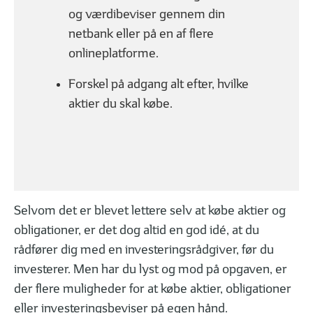
og værdibeviser gennem din
netbank eller på en af flere
onlineplatforme.
Forskel på adgang alt efter, hvilke
01
02
| 06
LÆST
| 06
aktier du skal købe.
Hvad er en aktie?
Hvad er en obliga
GODT I GANG MED INVESTERING
Selvom det er blevet lettere selv at købe aktier og
obligationer, er det dog altid en god idé, at du
rådfører dig med en investeringsrådgiver, før du
investerer. Men har du lyst og mod på opgaven, er
der flere muligheder for at købe aktier, obligationer
01
02
| 07
LÆST
| 07
eller investeringsbeviser på egen hånd.