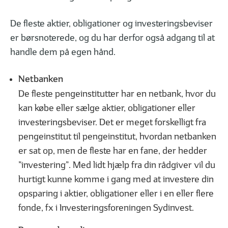
Sådan bruger du din rådgiver
Derfor skal du til
De fleste aktier, obligationer og investeringsbeviser
er børsnoterede, og du har derfor også adgang til at
handle dem på egen hånd.
DET FÅR DU I EN INVESTERINGSFORENING
Netbanken
De fleste pengeinstitutter har en netbank, hvor du
kan købe eller sælge aktier, obligationer eller
investeringsbeviser. Det er meget forskelligt fra
pengeinstitut til pengeinstitut, hvordan netbanken
01
02
| 06
LÆST
| 06
er sat op, men de fleste har en fane, der hedder
Hvad er et investeringsbevis?
De 6 mest alminde
”investering”. Med lidt hjælp fra din rådgiver vil du
hurtigt kunne komme i gang med at investere din
opsparing i aktier, obligationer eller i en eller flere
fonde, fx i Investeringsforeningen Sydinvest.
FØLG DINE INVESTERINGER