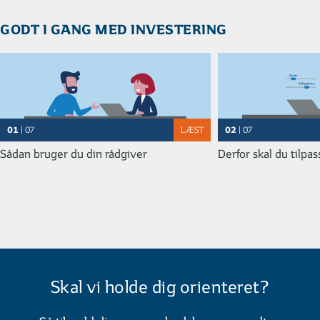
GODT I GANG MED INVESTERING
01
02
| 07
LÆST
| 07
Sådan bruger du din rådgiver
Derfor skal du tilpa
Skal vi holde dig orienteret?