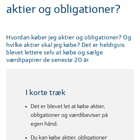
01
02
| 06
LÆST
| 06
aktier og obligationer?
Hvad vil det sige at investere?
Hvorfor er investe
Hvordan køber jeg aktier og obligationer? Og
hvilke aktier skal jeg købe? Det er heldigvis
FØR DU INVESTERER
blevet lettere selv at købe og sælge
værdipapirer de seneste 20 år.
I korte træk
01
02
| 09
LÆST
| 09
Sådan kommer du godt i gang
6 gode investerin
Det er blevet let at købe aktier,
obligationer og værdibeviser på
egen hånd.
Du kan købe aktier, obligationer
FORSKELLIGE INVESTERINGSMULIGHEDER